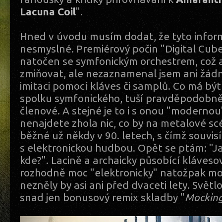
Lacuna Coil
".
Hned v úvodu musím dodat, že tyto infor
nesmyslné. Premiérový počin "Digital Cube
natočen se symfonickým orchestrem, což 
zmiňovat, ale nezaznamenal jsem ani žádn
imitaci pomocí kláves či samplů. Co má bý
spolku symfonického, tuší pravděpodobně 
členové. A stejné je to i s onou "modernou
nenajdete zhola nic, co by na metalové sc
běžné už někdy v 90. letech, s čímž souvisí
s elektronickou hudbou. Opět se ptám: "J
kde?". Lacině a archaicky působící klávesov
rozhodně moc "elektronicky" natožpak mo
nezněly by asi ani před dvaceti lety. Světl
snad jen bonusový remix skladby "
Mocking