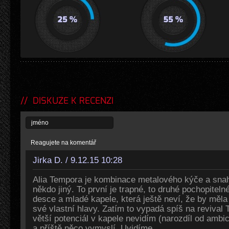
DISKUZE K RECENZI
Reagujete na komentář
Jirka D. / 9.12.15 10:28
Alia Tempora je kombinace metalového kýče a snah
někdo jiný. To první je trapné, to druhé pochopitel
desce a mladé kapele, která ještě neví, že by měla
své vlastní hlavy. Zatím to vypadá spíš na revival 
větší potenciál v kapele nevidím (narozdíl od ambic
a příště něco vymyslí. Uvidíme.