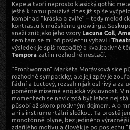
Kapela tvoří naprosto klasický gothic meta
ještě k tomu používá dnes již spíše vyčpě
kombinaci "kráska a zvíře" – tedy melodic
kontrastu k mužskému growlingu. Seskup
snaží znít jako jeho vzory
Lacuna Coil
,
Ama
sem tam se mi při poslechu vybaví i
Theatr
výsledek je spíš rozpačitý a kvalitativně
Tempora
zatím rozhodně nestačí.
"Frontwoman" Markéta Morávková sice půs
rozhodně sympaticky, ale její zpěv je zouf
fádní a tuctový, rozsah nijak oslnivý a za 
poměrně mizerná anglická výslovnost. V 
momentech se navíc zdá být lehce nejistá a
působí až skoro protivným dojmem. A o mn
ani s instrumentální složkou. Ta prostě je
monotónně plyne, bez jediného výraznější
zdařilého motivu a člověk je po poslechu "