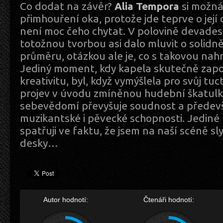
Co dodat na závěr?
Alia Tempora
si možná
přimhouření oka, protože jde teprve o její
není moc čeho chytat. V polovině devadesá
totožnou tvorbou asi dalo mluvit o soli
průměru, otázkou ale je, co s takovou nah
Jediný moment, kdy kapela skutečně zapoji
kreativitu, byl, když vymýšlela pro svůj tu
projev v úvodu zmíněnou hudební škatulk
sebevědomí převyšuje soudnost a předevš
muzikantské i pěvecké schopnosti. Jediné
spatřuji ve faktu, že jsem na naší scéně slyš
desky…
Autor hodnotí:
Čtenáři hodnotí: