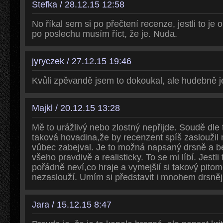
Stefka / 28.12.15 12:58
No říkal sem si po přečtení recenze, jestli to je
po poslechu musím říct, že je. Nuda.
jyryczek / 27.12.15 19:46
Kvůli zpěvandě jsem to dokoukal, ale hudebně je
Majkl / 20.12.15 13:28
Mě to urážlivý nebo zlostný nepřijde. Soudě dle t
taková hovadina,že by recenzent spíš zasloužil 
vůbec zabejval. Je to možná napsaný drsně a be
všeho pravdivě a realisticky. To se mi líbí. Jestli
pořádně neví,co hraje a vymejšlí si takový pitomo
nezaslouží. Umím si představit i mnohem drsnější
Jara / 15.12.15 8:47