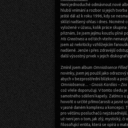
Není jednoduché odmávnout nové al
hlubší vnímání a rozbor si jejich tvorb
ještě dál až k roku 1996, kdy se nesm
sklízí nadšený ohlas i dnes. Nicméně c
vyloženě v úžasu, kolik práce skupina
přiznám, že jsem jejímu kouzlu plně 
His Greatness
a od těch vteřin nenasyt
jsem až nekriticky vzhlížejícím fanou
nadšené. Jenže i přes zdravější odst
další výsostný prvek v jejich diskografii
Zmínil jsem album
Omniabsence Filled 
novinky, jsem jej použil jako odrazový
abych v bezprostřední blízkosti a po
Omniabsence… - Gnosis Kardias – Zos 
což vřele doporučuji. V tomto sledu j
samotného sdělení kapely. Zatímco u
hovořit o určité přímočarosti a jasně 
v jasně daném komplexu a koncepci. Tot
pro většinu posluchačů nejzásadnější
už není jen o tom, jak zlý, mystický, č
filosofující entita, která se opírá o m