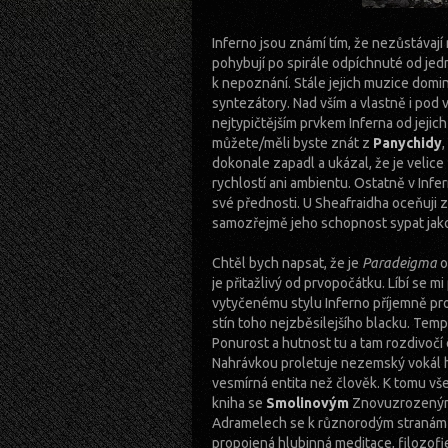
Inferno jsou známí tím, že nezůstávají
pohybují po spirále odpíchnuté od jed
k nepoznání. Stále jejich muzice domin
syntezátory. Nad vším a vlastně i pod
nejtypičtějším prvkem Inferna od jeji
můžete/měli byste znát z
Panychidy
,
dokonale zapadl a ukázal, že je velice 
rychlostí ani ambientu. Ostatně v Inf
své přednosti. U Sheafraidha oceňuji 
samozřejmě jeho schopnost sypat jako
Chtěl bych napsat, že je
Paradeigma
o
je přitažlivý od prvopočátku. Líbí se 
vytyčenému stylu Inferno příjemně pro
stín toho nejzběsilejšího blacku. Tem
Ponurost a hutnost tu a tam rozdivočí 
Nahrávkou proletuje nezemský vokál h
vesmírná entita než člověk. K tomu vše
kniha se
Smolinovým
Znovuzrozeným
Adramelech se k různorodým stranám v
propojená hlubinná meditace, filozofie