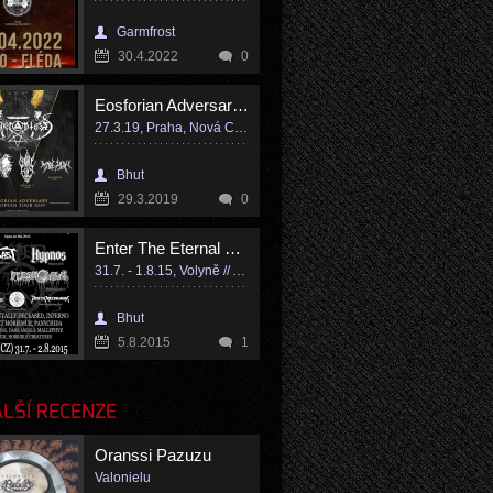
Garmfrost
30.4.2022
0
Eosforian Adversary, European Tour 2019
27.3.19, Praha, Nová Chmelnice
Bhut
29.3.2019
0
Enter The Eternal Fire
31.7. - 1.8.15, Volyně // Areál koupaliště
Bhut
5.8.2015
1
LŠÍ RECENZE
Oranssi Pazuzu
Valonielu