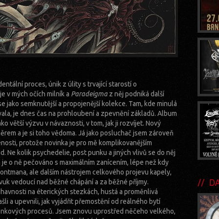
ální proces, únik z úlity s trvající starostí o
je v mých očích milník a
Paradeigma
z něj podniká další
 jako semknutější a propojenější kolekce. Tam, kde minulá
la, je dnes čas na prohloubení a zpevnění základů. Album
o větší výzvu v návaznosti, v tom, jak ji rozvíjet. Nový
ěrem a je si toho vědoma. Já jako posluchač jsem zároveň
ženosti, protože novinka je pro mě komplikovanějším
. Ne kolik psychedelie, post punku a jiných vlivů se do něj
a je o ně pečováno s maximálním zanícením, lépe než kdy
frontmana, ale dalším nástrojem celkového projevu kapely,
DA
 zvuk vedoucí nad běžné chápání a za běžné příjmy.
ohavnosti na éterických stezkách, hustá a proměnlivá
šli a upevnili, jak vyjádřit přemostění od reálného bytí
enkových procesů. Jsem znovu uprostřed něčeho velkého,