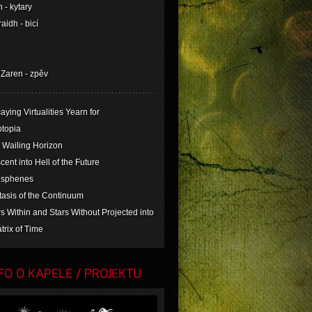
 - kytary
aidh - bicí
 Zaren - zpěv
aying Virtualities Yearn for
ptopia
 Wailing Horizon
cent into Hell of the Future
osphenes
tasis of the Continuum
rs Within and Stars Without Projected into
trix of Time
O O KAPELE / PROJEKTU