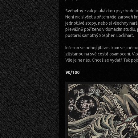
Svébytný zvuk je ukázkou psychedelick
Není nic slyšet a přitom vše zároveň k
jednotlivé stopy, nebo si všechny nará
převážně pořízeno v domácím studiu, p
postaral samotný Stephen Lockhart.
Inferno se nebojí jít tam, kam se jiné
zůstanou na své cestě osamoceni. V p
Vše je na nás. Chceš se vydat? Tak p
90/100