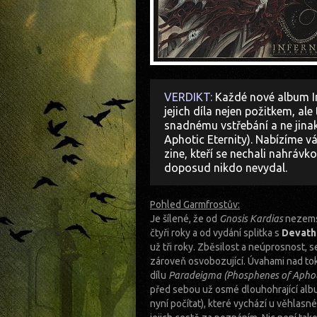
VERDIKT:
Každé nové album In
jejich díla nejen požitkem, al
snadnému vstřebání a ne jina
Aphotic Eternity). Nabízíme v
zine, kteří se nechali nahráv
doposud nikdo nevydal.
Pohled Garmfrostův:
Je šílené, že od
Gnosis Kardias
nezems
čtyři roky a od vydání splitka s
Devath
už tři roky. Zběsilost a neúprosnost, se
zároveň osvobozující. Úvahami nad to
dílu
Paradeigma (Phosphenes of Aphoti
před sebou už osmé dlouhohrající alb
nyní počítat), které vychází u věhlasn