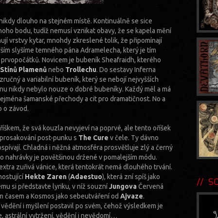
 nikdy dlouho na stejném místě. Kontinuálně se sice
noho bodu, tudíž nemusí vznikat obavy, že se kapela mění
ují vrstvy kytar, mnohdy zkreslené tolik, že připomínají
 vším slyšíme temného pána Adramelecha, který je tím
ch prvopočátků. Novicem je bubeník Sheafraidh, kterého
Stínů Plamenů
nebo
Trollechu
. Do sestavy Inferna
zručný a variabilní bubeník, který se nebojí nejvyšších
ernu nikdy nebylo nouze o dobré bubeníky. Každý měl a má
zejména šamanské přechody a cit pro dramatičnost. No a
 o závod.
říškem, že svá kouzla nevyjeví na poprvé, ale tento oříšek
mi prosakování post-punku s
The Cure
v čele. Ty dávno
spívají. Chladná i něžná atmosféra prosvětluje zlý a černý
po nahrávky je povětšinou držené v pomalejším módu.
extra zuřivá vánice, která tentokrát nemá dlouhého trvání.
ostující
Hekte Zaren
(
Adaestuo
), která zní spíš jako
SOU
mu si představte lyriku, v níž souzní
Jungova
Červená
 časem a Kosmos jako sebeutváření od
Ajvaze
.
ědění i myšlení postavil po svém, čehož výsledkem je
, astrální vytržení, vědění i nevědomí…