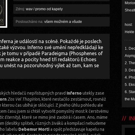
Morion
Zdroj:
wav / promo od kapely
Sheafr
Posloucháno na:
všem možném a všude
host:
Hekte
ferna je událostí na scéně. Pokaždé je poslech
e také výzvou. Inferno své umění nepředkládají ke
1. Dec
k je tomu v případě Paradeigma (Phosphenes of
Asym
ám reakce a pocity hned tří redaktorů Echoes
2. The
kou unést na pozoruhodný výlet až tam, kam se
3. Des
4. Ph
5. Eks
6. Sta
kých hledačů nepřístupných pravd
Inferno
utekly zase
orn
Zos Vel Thagirion
, které nestačilo zestárnout, rovněž
the Ma
 kterou čas ubíhá je skličující. Z jiného úhlu pohledu ale
kem času jsem si chtěl vytvořit pomyslný most k čerstvému
c Eternity
), které se mimo jiné zaobírá i časem. Ano, máme
INF
um (desítky splitek, různých živáků a kompilací nebudeme
ého labelu
Debemur Morti
a opět představuje kapelu na