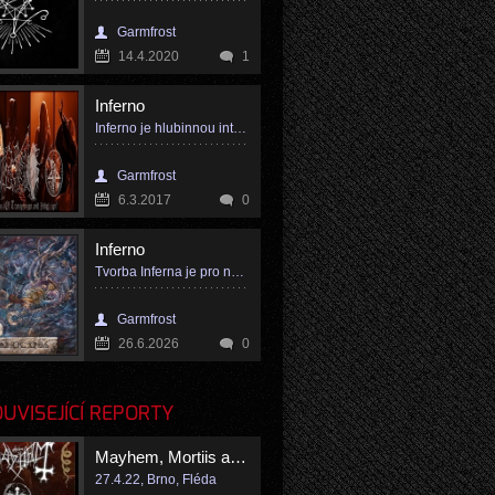
Garmfrost
14.4.2020
1
Inferno
Inferno je hlubinnou introspekcí a následnou expanzí mimo běžné vnímání a čas
Garmfrost
6.3.2017
0
Inferno
Tvorba Inferna je pro nás mimořádně osobní a niterní záležitost
Garmfrost
26.6.2026
0
VISEJÍCÍ REPORTY
Mayhem, Mortiis a Inferno
27.4.22, Brno, Fléda