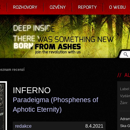
E
ROZHOVORY
OZVĚNY
REPORTY
O WEBU
seznam recenzí
AL
INFERNO
Label:
Vydán
Paradeigma (Phosphenes of
Žánr:
Aphotic Eternity)
Adram
redakce
8.4.2021
Ska-Gu