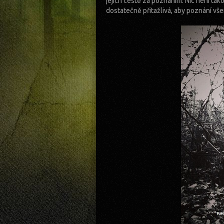
jejich cestě za poznáním. Nic není tak
dostatečně přitažlivá, aby poznání vš