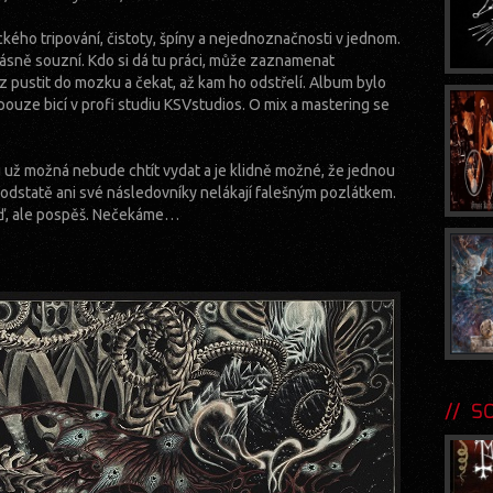
ého tripování, čistoty, špíny a nejednoznačnosti v jednom.
rásně souzní. Kdo si dá tu práci, může zaznamenat
z pustit do mozku a čekat, až kam ho odstřelí. Album bylo
ouze bicí v profi studiu KSVstudios. O mix a mastering se
mu už možná nebude chtít vydat a je klidně možné, že jednou
odstatě ani své následovníky nelákají falešným pozlátkem.
ojď, ale pospěš. Nečekáme…
SOU