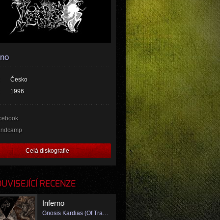
rno
Česko
1996
cebook
andcamp
Celá diskografie
VISEJÍCÍ RECENZE
Inferno
Gnosis Kardias (Of Transcension and Involution)