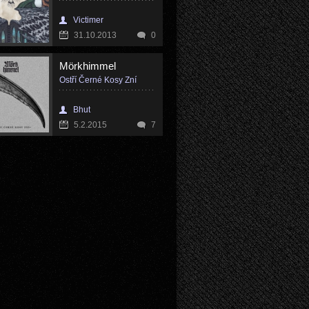
Victimer
31.10.2013
0
Mörkhimmel
Ostří Černé Kosy Zní
Bhut
5.2.2015
7