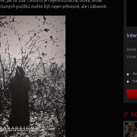
ové, jak se zdá. Cesta to je nejednoznačná, těžká, avšak
erůzných požitků mohlo být nejen přínosné, ale i zábavné.
Infe
Země:
Vznik:
fa
b
SOU