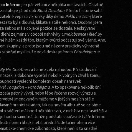
bum
Inferno
jen pár větami v několika odstavcích. Ostatně
a zasluhuje již od dob
Black Devotion
. Přesto historie sahá
azatelně vepsali v kroniky díky demu
Peklo na Zemi
, které
esta to byla dlouhá, klikatá a stále nekončí. Osobně jsem
 za sebou má a do jaké pozice se dostala. Neskrývaně
podlehl zejména v období nahrávky
Omniabsence Filled By
ně hltám každý tón, kterým tvůrci počastují své věrné. Ano,
škem skupiny, a proto jsou mé názory prakticky výhradně
up si pořád myslím, že nová deska jménem
Paradeigma
je
.
By His Greatness
a to ne zcela náhodou. Při studování
 můstek, a dokonce vyšetřil několik volných chvil k tomu,
sloupnosti vyslechl kompletní obsah nahrávek
Vel Thagirion – Paradeigma
. A to opakovaně několik dní,
e zcela patrný vývoj, nebo lépe řečeno
rozvoj
výrazu a
 prvotně jmenovaném můžeme v jistých mezích stále
udávané hranici skladeb, tak na novém albu už se ocitáme
o sdělení má hned několik rovin, z nichž ta nejklasičtější a
, je hudba samotná. Jenže podstata současné tváře Inferno
i okultní onen black metal přednáší. Je to mnohem více
atematicko-chemické zákonitosti, které není s to snadné