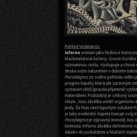
Pohled Victimerův:
Inferno
vnímám jako hluboce transcedent
blackmetalové kořeny.
Gnosis Kardias
významnou cestu. Vystupuje a chová se
deska svým naturelem v dobrém šokova
Paradeigma
ze svého pohledu vidím jak
progres kapely, která jde správným sm
vystaven větší (pravda příjemné) vytí
materiálem. Podstatný je celkový sound
vleze. Jsou zkrátka uvnitř organismu 
jindy. Že hlas není typickým vokálem 
je taky evidentní. Kapela tvaruje svůj
Paradeigma
je výpravný monolit, kus 
temnota. Inferno zkrátka definitivně na
daleko do podvědomí a hlubších myšl