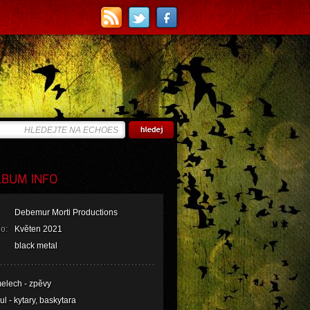
BUM INFO
Debemur Morti Productions
o:
Květen 2021
black metal
elech - zpěvy
l - kytary, baskytara