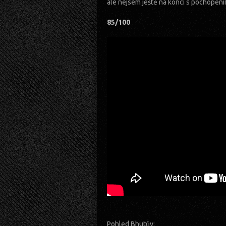
ale nejsem ještě na konci s pochopení
85/100
Pohled Bhutův: