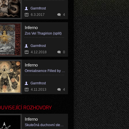
Garmfrost
6.3.2017
4
Inferno
Zos Vel Thagirion (split)
Garmfrost
4.12.2018
0
Inferno
Omniabsence Filled by His Greatness
Garmfrost
4.11.2013
4
VISEJÍCÍ ROZHOVORY
Inferno
Skutečná duchovní stezka musí překročit kategorii levé a pravé ruky