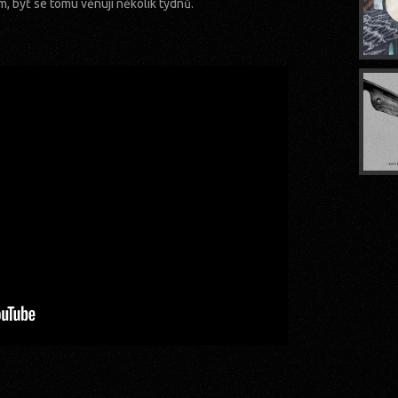
m, byť se tomu věnuji několik týdnů.