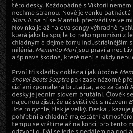
této desky. Každopádně s Viktorií nemám 
nechme stranou. Nově je venku patnáctá
Mori.
A na ní se Marduk předvádí ve velmi 
Novinka je až na dva songy výhradně rychl
která jako by spojila to nekompromisní z l
chladným a dejme tomu industriálnějším
milénia.
Memento Mori
jsou praví a necitli
a špinavá škodná, které není a nikdy nebu
První tři skladby dokládají jak útočné
Meme
Shovel Beats Sceptre
pak zase názorně před
cizí ani zpomalená brutalita, jako za časů
R
desky je jedním slovem brutální. Člověk s
najednou zjistí, že už sviští věc s názvem
B
Jde to rychle, tlak je velký. Deska ukazuje 
pohřební a chladně majestátní atmosfér
tempu se vrátíme až na konci, pro tento
odzvonilo. Dál se jede s pedálem na podla