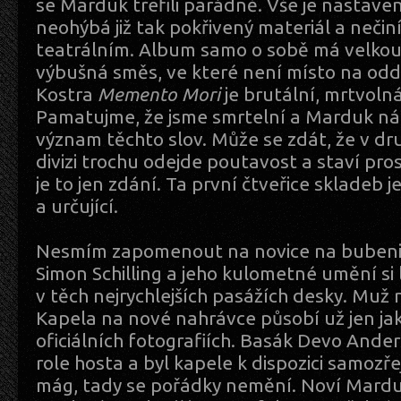
se Marduk trefili parádně. Vše je nastaven
neohýbá již tak pokřivený materiál a nečiní
teatrálním. Album samo o sobě má velkou 
výbušná směs, ve které není místo na oddy
Kostra
Memento Mori
je brutální, mrtvol
Pamatujme, že jsme smrtelní a Marduk ná
význam těchto slov. Může se zdát, že v dr
divizi trochu odejde poutavost a staví pros
je to jen zdání. Ta první čtveřice skladeb 
a určující.
Nesmím zapomenout na novice na bubenick
Simon Schilling a jeho kulometné umění si
v těch nejrychlejších pasážích desky. Muž
Kapela na nové nahrávce působí už jen jako
oficiálních fotografiích. Basák Devo Ander
role hosta a byl kapele k dispozici samozře
mág, tady se pořádky nemění. Noví Marduk