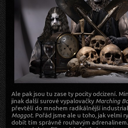
Ale pak jsou tu zase ty pocity odcizení. M
jinak další surové vypalovačky
Marching B
převtělí do mnohem radikálnější industria
Maggot
. Pořád jsme ale u toho, jak velmi r
dobít tím správně rouhavým adrenalinem. 