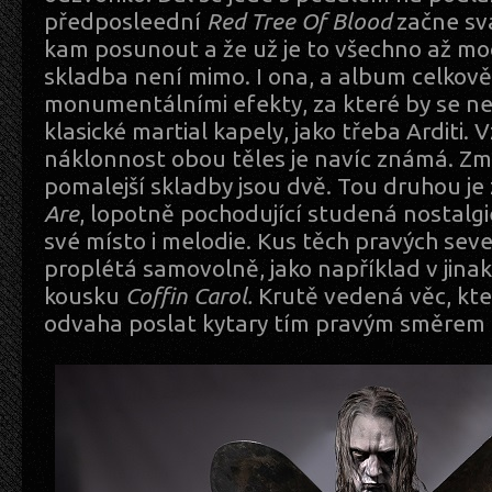
předposleední
Red Tree Of Blood
začne svá
kam posunout a že už je to všechno až moc
skladba není mimo. I ona, a album celkově
monumentálními efekty, za které by se ne
klasické martial kapely, jako třeba Arditi.
náklonnost obou těles je navíc známá. Zmí
pomalejší skladby jsou dvě. Tou druhou j
Are
, lopotně pochodující studená nostalgie
své místo i melodie. Kus těch pravých sev
proplétá samovolně, jako například v jina
kousku
Coffin Carol.
Krutě vedená věc, kte
odvaha poslat kytary tím pravým směrem e