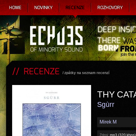
HOME
NOVINKY
RECENZE
ROZHOVORY
RECENZE
/
zpátky na seznam recenzí
THY CAT
Sgùrr
Mirek M
Zdroj:
mp3 (320 kbps)