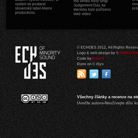
má venku nový singl
vydání se postaral
nov
Judgement Day, ke
slovenský label Aliens
prá
kterému bylo pořízeno
productions.
také video.
© ECHOES 2012, All Rights Reser
Logo & web design by ©
Ondrej Ha
Code by
Ivosch
Runs on © iSys
Všechny články a recenze na s
Uveďte autora-Neužívejte dílo 