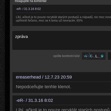
Reagujete na komentář
-eR- / 31.3.16 8:02
Líbí, ačkoli je to pouze recyklát starých postupů a nápadů, nic moc nového
upřímně řečeno, moc se k tomu už nevracím. 65%
opište kontrolní kód
ereaserhead / 12.7.23 20:59
Nepodceňujte tenhle klenot.
-eR- / 31.3.16 8:02
Líbí, ačkoli je to pouze recyklát starých postup