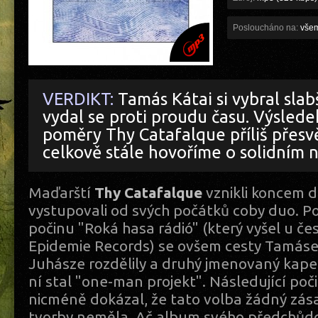
Posloucháno na:
vše
VERDIKT:
Tamás Kátai si vybral slab
vydal se proti proudu času. Výsled
poměry Thy Catafalque příliš přesvě
celkově stále hovoříme o solidní
Maďarští
Thy Catafalque
vznikli koncem d
vystupovali od svých počátků coby duo. P
počinu "Roká hasa rádió" (který vyšel u če
Epidemie Records) se ovšem cesty Tamáse
Juhásze rozdělily a druhý jmenovaný kapel
ní stal "one-man projekt". Následující po
nicméně dokázal, že tato volba žádný zása
tvorby neměla. Ač album svého předchůd