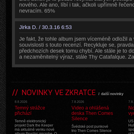
nového. Ale ano, líbí i tak, ačkoli upřímně řeče
nevracím. 65%
Jirka D. / 30.3.16 6:53
Je fakt, že tohle album jsem víceméně odložil a 
souvislosti s touto recenzí. Recykluje se, pravda
předchozích desek tomu chybí. Ale stále je to do
a nezaměnitelný výraz, stále Thy Catafalque. Z
NOVINKY VE ZKRATCE
/
další novinky
8.8.2026
7.8.2026
7.8
Temný strážce
Video a ohlášená
No
přichází
deska Then Comes
vy
Silence
Temně elektronický
US 
projekt Dark the Keeper
Hul
Švédské post punkové
má aktuálně venku nové
spo
trio Then Comes Silence
album Psychic microbe. O
of 