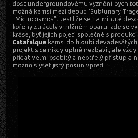
dost undergroundovému vyznění bych tot
možná kamsi mezi debut "Sublunary Trage
"Microcosmos". Jestliže se na minulé des
kořeny ztrácely v mlžném oparu, zde se vyn
kráse, byť jejich pojetí společně s produkc
Catafalque
kamsi do hloubi devadesátých l
projekt sice nikdy úplně nezbavil, ale vžd
přidat velmi osobitý a neotřelý přístup a
možno slyšet jistý posun vpřed.