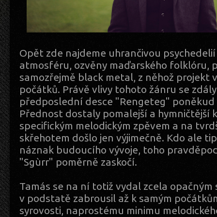
Opět zde najdeme uhrančivou psychedelií
atmosféru, ozvěny maďarského folklóru, p
samozřejmě black metal, z něhož projekt v
počátků. Právě vlivy tohoto žánru se zdály
předposlední desce "Rengeteg" poněkud
Přednost dostaly pomalejší a hymničtější
specifickým melodickým zpěvem a na tvrdš
skřehotem došlo jen výjimečně. Kdo ale tipo
náznak budoucího vývoje, toho pravděpo
"Sgùrr" poměrně zaskočí.
Tamás se na ní totiž vydal zcela opačný
v podstatě zabrousil až k samým počátků
syrovosti, naprostému minimu melodické