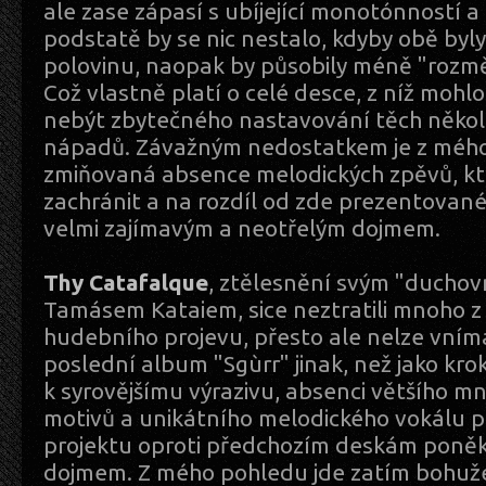
ale zase zápasí s ubíjející monotónností a
podstatě by se nic nestalo, kdyby obě byl
polovinu, naopak by působily méně "roz
Což vlastně platí o celé desce, z níž mohlo 
nebýt zbytečného nastavování těch několi
nápadů. Závažným nedostatkem je z mého 
zmiňovaná absence melodických zpěvů, kt
zachránit a na rozdíl od zde prezentovan
velmi zajímavým a neotřelým dojmem.
Thy Catafalque
, ztělesnění svým "ducho
Tamásem Kataiem, sice neztratili mnoho z
hudebního projevu, přesto ale nelze vníma
poslední album "Sgùrr" jinak, než jako kro
k syrovějšímu výrazivu, absenci většího m
motivů a unikátního melodického vokálu p
projektu oproti předchozím deskám poně
dojmem. Z mého pohledu jde zatím bohužel