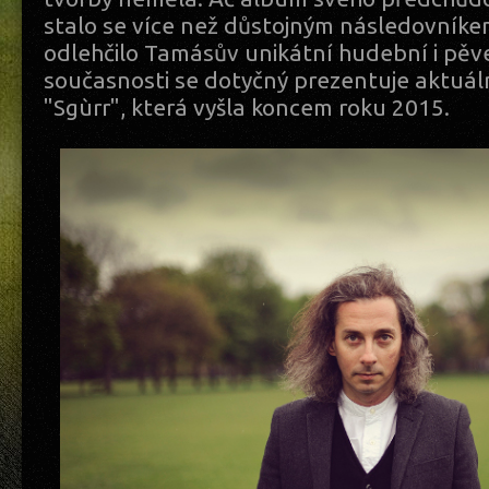
stalo se více než důstojným následovníke
odlehčilo Tamásův unikátní hudební i pěve
současnosti se dotyčný prezentuje aktuál
"Sgùrr", která vyšla koncem roku 2015.