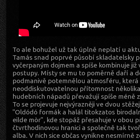
To ale bohužel už tak úplně neplatí u akt
Tamás snad poprvé působí skladatelsky 
vyčerpaným dojmem a spíše kombinuje již
postupy. Místy se mu to poměrně daří a 
podmanivě potemnělou atmosféru, která p
neoddiskutovatelnou přítomnost několika
hudebních nápadů převažují spíše méně 
To se projevuje nejvýrazněji ve dvou stěže
"Oldódó formák a halál titokzatos biroda
eilde mòr", kde stopáž přesahuje v obou 
čtvrthodinovou hranici a společně tak tvoř
alba. V nich sice občas vynikne nesmírně zd