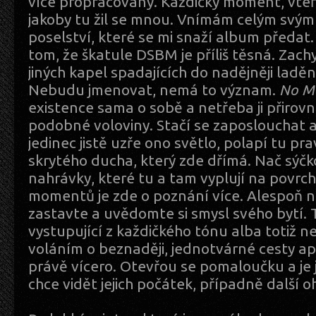
více propracovaný. Každičký moment, vteř
jakoby tu žil se mnou. Vnímám celým svým
poselství, které se mi snaží album předat
tom, že škatule DSBM je příliš těsná. Zachy
jiných kapel spadajících do nadějněji ladě
Nebudu jmenovat, nemá to význam.
No M
existence sama o sobě a netřeba ji přirov
podobné voloviny. Stačí se zaposlouchat 
jedinec jistě uzře ono světlo, polapí tu pr
skrytého ducha, který zde dřímá. Nač sýč
nahrávky, které tu a tam vyplují na povrch
momentů je zde o poznání více. Alespoň 
zastavte a uvědomte si smysl svého bytí. 
vystupující z každičkého tónu alba totiž n
voláním o beznaději, jednotvárné cesty ap
právě vícero. Otevřou se pomaloučku a je
chce vidět jejich počátek, případně další o