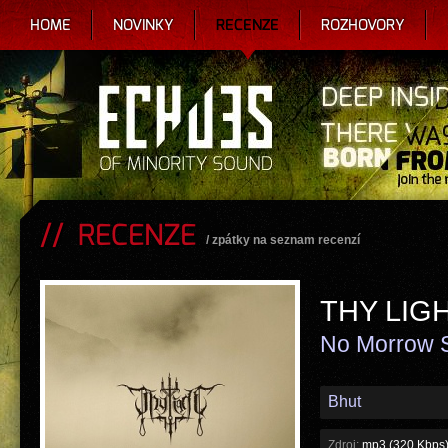
HOME
NOVINKY
RECENZE
ROZHOVORY
RECENZE
/
zpátky na seznam recenzí
THY LIG
No Morrow 
Bhut
Zdroj:
mp3 (320 Kbps