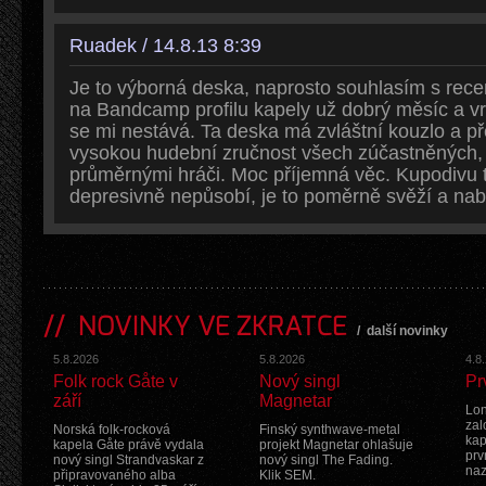
Ruadek / 14.8.13 8:39
Je to výborná deska, naprosto souhlasím s rece
na Bandcamp profilu kapely už dobrý měsíc a vr
se mi nestává. Ta deska má zvláštní kouzlo a p
vysokou hudební zručnost všech zúčastněných, 
průměrnými hráči. Moc příjemná věc. Kupodivu 
depresivně nepůsobí, je to poměrně svěží a nabíj
NOVINKY VE ZKRATCE
/
další novinky
5.8.2026
5.8.2026
4.8
Folk rock Gåte v
Nový singl
Pr
září
Magnetar
Lon
zal
Norská folk-rocková
Finský synthwave-metal
kap
kapela Gåte právě vydala
projekt Magnetar ohlašuje
prv
nový singl Strandvaskar z
nový singl The Fading.
na
připravovaného alba
Klik SEM.