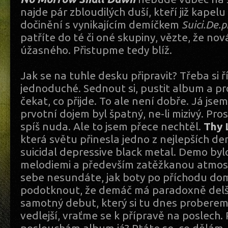
najde pár zbloudilých duší, kteří již kapelu 
dočinění s vynikajícím demíčkem
Suici.De.p
patříte do té či oné skupiny, vězte, že nov
úžasného. Přistupme tedy blíž.
Jak se na tuhle desku připravit? Třeba si ří
jednoduché. Sednout si, pustit album a p
čekat, co přijde. To ale není dobře. Já jsem
prvotní dojem byl špatný, ne-li mizivý. Pros
spíš nuda. Ale to jsem přece nechtěl.
Thy 
která světu přinesla jedno z nejlepších d
suicidal depressive black metal. Demo by
melodiemi a především zatěžkanou atmosf
sebe nesundáte, jak boty po příchodu do
podotknout, že demáč má paradoxně delší
samotný debut, který si tu dnes probereme
vedlejší, vraťme se k přípravě na poslech. 