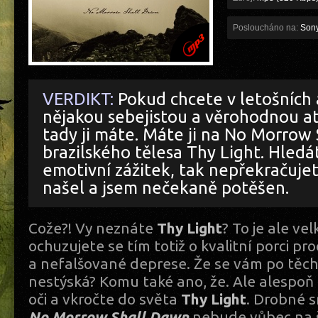
Posloucháno na:
Sony
VERDIKT:
Pokud chcete v letošních 
nějakou sebejistou a věrohodnou a
tady ji máte. Máte ji na No Morrow
brazilského tělesa Thy Light. Hledát
emotivní zážitek, tak nepřekračujete
našel a jsem nečekaně potěšen.
Cože?! Vy neznáte
Thy Light
? To je ale ve
ochuzujete se tím totiž o kvalitní porci p
a nefalšované deprese. Že se vám po těcht
nestýská? Komu také ano, že. Ale alespo
oči a vkročte do světa
Thy Light
. Drobné 
No Morrow Shall Dawn
nebude vůbec na š