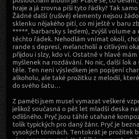
poslouchám album já? Ptáte se, co dělám,
hraje a já zrovna píši tyto řádky? Tak sam
Žádné další (rušivé) elementy nejsou žádouc
sklenku nějakého pití, co mi ještě v baru 
*****, barbarsky s ledem), zvýšil volume a
těchto řádek. Nehodlám vnímat okolí, chci 
rande s depresí, melancholií a citlivými o
přijdou i slzy, kdo ví. Ostatně v hlavě má
myšlenek na rozdávání. No nic, další lok 
těle. Ten není výsledkem jen popíjení char
alkoholu, ale také prožitku z melodií, kter
do svého šatu…
Z paměti jsem musel vymazat veškeré vz
jelikož současná o pět let mladší deska na
odlišného. Pryč jsou táhlé utahané kompozi
tolik typických pro daný žánr. Pryč je bezn
vysokých tóninách. Tentokrát je prožitek ba