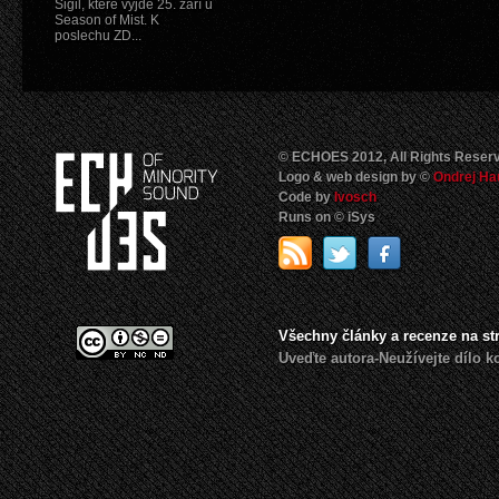
Sigil, které vyjde 25. září u
Season of Mist. K
poslechu ZD...
© ECHOES 2012, All Rights Reser
Logo & web design by ©
Ondrej Ha
Code by
Ivosch
Runs on © iSys
Všechny články a recenze na s
Uveďte autora-Neužívejte dílo 