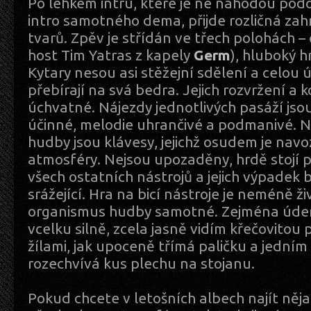
Po lehkém intru, které je ne náhodou pod
intro samotného dema, přijde rozličná za
tvarů. Zpěv je střídán ve třech polohách – č
host Tim Yatras z kapely
Germ
), hluboký h
Kytary nesou asi stěžejní sdělení a celou
přebírají na svá bedra. Jejich rozvržení a 
úchvatné. Nájezdy jednotlivých pasáží jsou
účinné, melodie uhrančivé a podmanivé. N
hudby jsou klávesy, jejichž osudem je navo
atmosféry. Nejsou upozaděny, hrdě stojí p
všech ostatních nástrojů a jejich výpadek b
srážející. Hra na bicí nástroje je neméně ži
organismus hudby samotné. Zejména údery
vcelku silně, zcela jasně vidím křečovitou 
žílami, jak upoceně třímá paličku a jedn
rozechvívá kus plechu na stojanu.
Pokud chcete v letošních albech najít něja