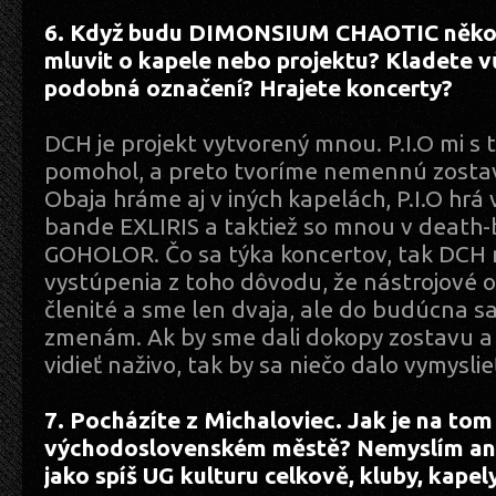
6. Když budu DIMONSIUM CHAOTIC něko
mluvit o kapele nebo projektu? Kladete 
podobná označení? Hrajete koncerty?
DCH je projekt vytvorený mnou. P.I.O mi s
pomohol, a preto tvoríme nemennú zostav
Obaja hráme aj v iných kapelách, P.I.O hrá
bande EXLIRIS a taktiež so mnou v death-b
GOHOLOR. Čo sa týka koncertov, tak DCH 
vystúpenia z toho dôvodu, že nástrojové o
členité a sme len dvaja, ale do budúcna 
zmenám. Ak by sme dali dokopy zostavu a ľ
vidieť naživo, tak by sa niečo dalo vymyslie
7. Pocházíte z Michaloviec. Jak je na to
východoslovenském městě? Nemyslím ani 
jako spíš UG kulturu celkově, kluby, kapely