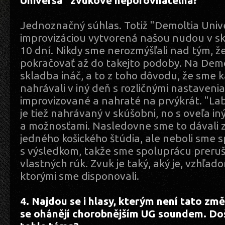
Universa" zvukově neporovnatelná?
Jednoznačný súhlas. Totiž "Demoltia Univ
improvizáciou vytvorená našou nudou v sk
10 dní. Nikdy sme nerozmýšľali nad tým, ž
pokračovať až do takejto podoby. Na Demol
skladba ináč, a to z toho dôvodu, že sme 
nahrávali v iný deň s rozličnými nastaveni
improvizované a nahraté na prvýkrát. "L
je tiež nahrávaný v skúšobni, no s oveľa 
a možnosťami. Nasledovne sme to dávali 
jedného košického štúdia, ale neboli sme s
s výsledkom, takže sme spoluprácu prerušil
vlastných rúk. Zvuk je taký, aký je, vzhľa
ktorými sme disponovali.
4. Najdou se i hlasy, kterým není tato zm
se ohánějí chorobnějším UG soundem. Došl