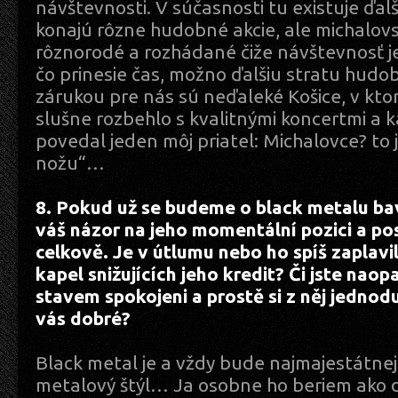
návštevnosti. V súčasnosti tu existuje ďalš
konajú rôzne hudobné akcie, ale michalov
rôznorodé a rozhádané čiže návštevnosť j
čo prinesie čas, možno ďalšiu stratu hudo
zárukou pre nás sú neďaleké Košice, v kto
slušne rozbehlo s kvalitnými koncertmi a
povedal jeden môj priatel: Michalovce? to j
nožu“…
8. Pokud už se budeme o black metalu bav
váš názor na jeho momentální pozici a po
celkově. Je v útlumu nebo ho spíš zaplav
kapel snižujících jeho kredit? Či jste nao
stavem spokojeni a prostě si z něj jednod
vás dobré?
Black metal je a vždy bude najmajestátne
metalový štýl… Ja osobne ho beriem ako d