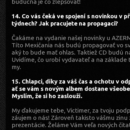
budúcna je čo zlepšovať!
14. Co vás čeká ve spojení s novinkou v př
týdnech? Jak pracujete na propagaci?
Čakáme na vydanie našej novinky u AZ
Títo Mexičania nás budú propagovať vo sv
aký to bude mať ohlas. Taktiež CD budú na
Uvidíme, čo urobí vydavateľ a na základe 
my.
15. Chlapci, díky za váš čas a ochotu v od
ať se vám s novým albem dostane všeobe
Myslím, že si ho zaslouží.
My ďakujeme tebe, Victimer, za tvoju podp
záujem o nás! Zároveň takisto vášmu zinu
prezentácie. Želáme Vám veľa nových čita