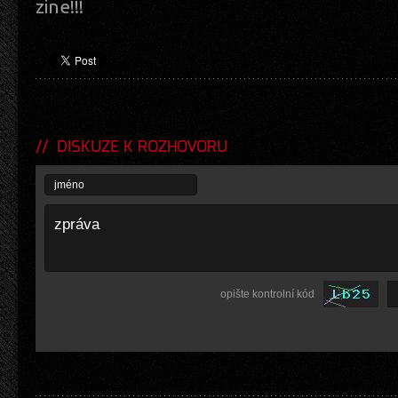
zine!!!
DISKUZE K ROZHOVORU
opište kontrolní kód