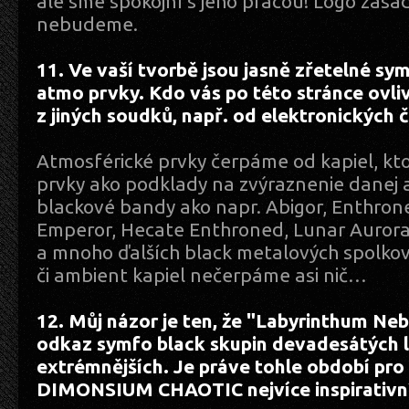
ale sme spokojní s jeho prácou! Logo zása
nebudeme.
11. Ve vaší tvorbě jsou jasně zřetelné sym
atmo prvky. Kdo vás po této stránce ovlivn
z jiných soudků, např. od elektronických 
Atmosférické prvky čerpáme od kapiel, kto
prvky ako podklady na zvýraznenie danej 
blackové bandy ako napr. Abigor, Enthrone
Emperor, Hecate Enthroned, Lunar Auror
a mnoho ďalších black metalových spolkov
či ambient kapiel nečerpáme asi nič…
12. Můj názor je ten, že "Labyrinthum Ne
odkaz symfo black skupin devadesátých l
extrémnějších. Je práve tohle období pro
DIMONSIUM CHAOTIC nejvíce inspirativn