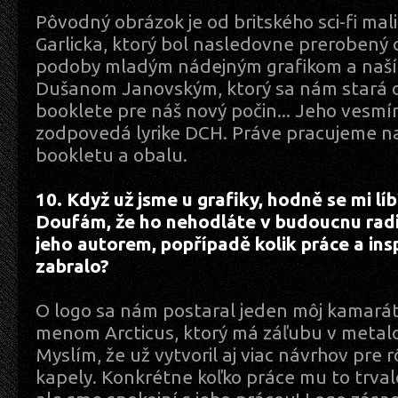
Pôvodný obrázok je od britského sci-fi mal
Garlicka, ktorý bol nasledovne prerobený 
podoby mladým nádejným grafikom a na
Dušanom Janovským, ktorý sa nám stará o
booklete pre náš nový počin... Jeho vesm
zodpovedá lyrike DCH. Práve pracujeme na 
bookletu a obalu.
10. Když už jsme u grafiky, hodně se mi líb
Doufám, že ho nehodláte v budoucnu radi
jeho autorem, popřípadě kolik práce a ins
zabralo?
O logo sa nám postaral jeden môj kamará
menom Arcticus, ktorý má záľubu v metalo
Myslím, že už vytvoril aj viac návrhov pre
kapely. Konkrétne koľko práce mu to trva