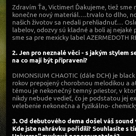
Zdravím Ťa, Victimer! Ďakujeme, tiež sme
konečne nový materiál….trvalo to dlho, n
našich životov sa nedali prehliadnuť… Oslo
labelov, odozvy sú kladné a boli aj nejaké
sme sa pre mexicky label AZERMEDOTH 
2. Jen pro neznalé věci - s jakým stylem s
na co mají být připraveni?
DIMONSIUM CHAOTIC (dále DCH) je black m
rokov prepojený chorobnou melodikou a 
témou je nekonečný temný priestor, v kto
nikdy nebude vedieť, čo je podstatou jej ex
velebenie nekonečna a fyzikálno- chemic
3. Od debutového dema došel váš sound 
Kde jste nahrávku pořídili? Souhlasíte s tí