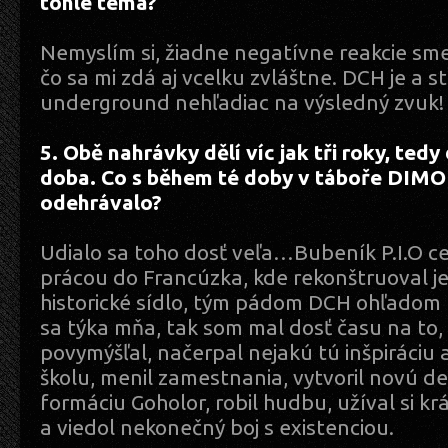
tohle téma?
Nemyslím si, žiadne negatívne reakcie sme 
čo sa mi zdá aj vcelku zvláštne. DCH je a s
underground nehľadiac na výsledný zvuk!
5. Obě nahrávky dělí víc jak tři roky, ted
doba. Co s během té doby v táboře DI
odehrávalo?
Udialo sa toho dosť veľa…Bubeník P.I.O ce
prácou do Francúzka, kde rekonštruoval j
historické sídlo, tým pádom DCH ohľadom 
sa týka mňa, tak som mal dosť času na to,
povymýšľal, načerpal nejakú tú inšpiráciu a
školu, menil zamestnania, vytvoril novú d
formáciu Goholor, robil hudbu, užíval si kr
a viedol nekonečný boj s existenciou.