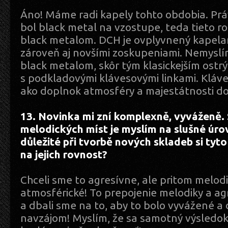
Áno! Máme radi kapely tohto obdobia. Prá
bol black metal na vzostupe, teda tieto roky
black metalom. DCH je ovplyvnený kapelam
zároveň aj novšími zoskupeniami. Nemyslím
black metalom, skôr tým klasickejším ost
s podkladovými klávesovými linkami. Klá
ako doplnok atmosféry a majestátnosti do
13. Novinka mi zní komplexně, vyváženě. S
melodických míst je myslím na slušné úrov
důležité při tvorbě nových skladeb si tyto
na jejich rovnost?
Chceli sme to agresívne, ale pritom melod
atmosférické! To prepojenie melodiky a ag
a dbali sme na to, aby to bolo vyvážené a 
navzájom! Myslím, že sa samotný výsledok 