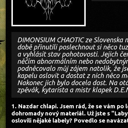
DIMONSIUM CHAOTIC ze Slovenska m
době přinutili poslechnout si něco t
a vyhlásit stav pohotovosti. Jejich č
něčím abnormálním nebo nedobytným
podněcovalo můj zájem natolik, že js
kapelu oslovit a dostat z nich něco m
Nakonec jich bylo docela dost. Na ot
zpěvák, kytarista a mistr klapek D.E.
1. Nazdar chlapi. Jsem rád, že se vám po 
dohromady nový materiál. Už jste s "Lab
oslovili nějaké labely? Povedlo se naváza