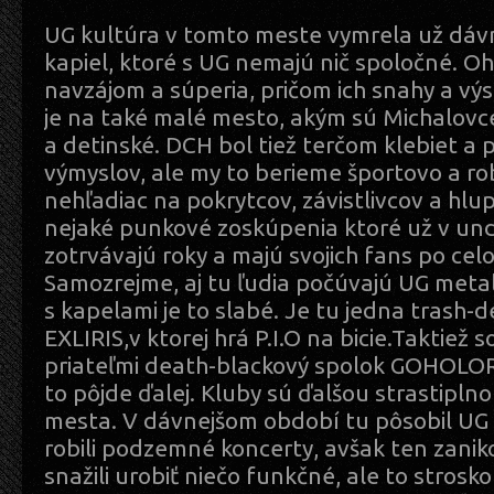
UG kultúra v tomto meste vymrela už dávn
kapiel, ktoré s UG nemajú nič spoločné. O
navzájom a súperia, pričom ich snahy a výs
je na také malé mesto, akým sú Michalovc
a detinské. DCH bol tiež terčom klebiet a
výmyslov, ale my to berieme športovo a ro
nehľadiac na pokrytcov, závistlivcov a hlup
nejaké punkové zoskúpenia ktoré už v un
zotrvávajú roky a majú svojich fans po cel
Samozrejme, aj tu ľudia počúvajú UG meta
s kapelami je to slabé. Je tu jedna trash
EXLIRIS,v ktorej hrá P.I.O na bicie.Taktiež s
priateľmi death-blackový spolok GOHOLOR
to pôjde ďalej. Kluby sú ďalšou strastipln
mesta. V dávnejšom období tu pôsobil UG 
robili podzemné koncerty, avšak ten zanikol
snažili urobiť niečo funkčné, ale to strosk