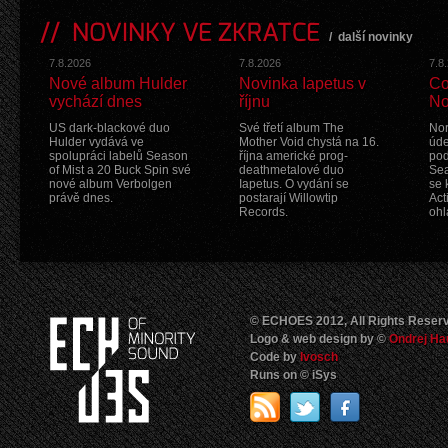
NOVINKY VE ZKRATCE
/
další novinky
7.8.2026
7.8.2026
7.8
Nové album Hulder
Novinka Iapetus v
Co
vychází dnes
říjnu
No
US dark-blackové duo
Své třetí album The
Nor
Hulder vydává ve
Mother Void chystá na 16.
úde
spolupráci labelů Season
října americké prog-
pod
of Mist a 20 Buck Spin své
deathmetalové duo
Sea
nové album Verbolgen
Iapetus. O vydání se
se 
právě dnes.
postarají Willowtip
Act
Records.
ohl
© ECHOES 2012, All Rights Reser
Logo & web design by ©
Ondrej Ha
Code by
Ivosch
Runs on © iSys