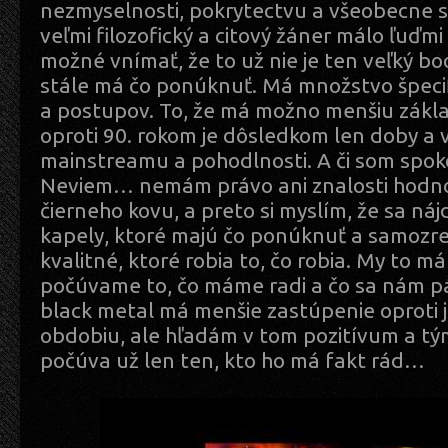
nezmyselnosti, pokrytectvu a všeobecne s
veľmi filozofický a citový žáner málo ľuďm
možné vnímať, že to už nie je ten veľký bo
stále má čo ponúknuť. Má množstvo špecifi
a postupov. To, že má možno menšiu zákl
oproti 90. rokom je dôsledkom len doby a 
mainstreamu a pohodlnosti. A či som spok
Neviem… nemám právo ani znalosti hodnoti
čierneho kovu, a preto si myslím, že sa náj
kapely, ktoré majú čo ponúknuť a samozre
kvalitné, ktoré robia to, čo robia. My to 
počúvame to, čo máme radi a čo sa nám pá
black metal má menšie zastúpenie oproti 
obdobiu, ale hľadám v tom pozitívum a tým
počúva už len ten, kto ho má fakt rád…