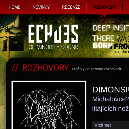
HOME
NOVINKY
RECENZE
ROZHOVORY
ROZHOVORY
/
zpátky na seznam rozhovorů
DIMONSI
Michalovce?
lítajících no
Victimer