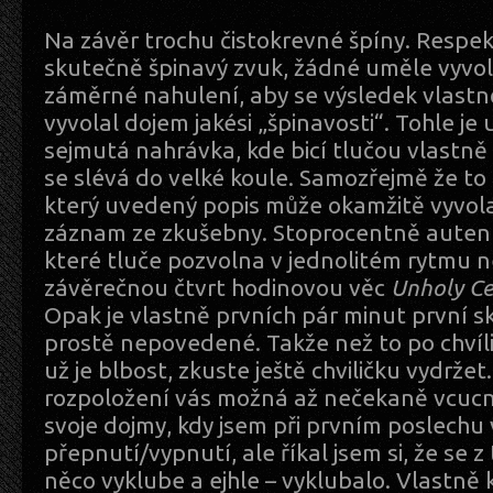
Na závěr trochu čistokrevné špíny. Respekt
skutečně špinavý zvuk, žádné uměle vyvol
záměrné nahulení, aby se výsledek vlastně
vyvolal dojem jakési „špinavosti“. Tohle je
sejmutá nahrávka, kde bicí tlučou vlastně
se slévá do velké koule. Samozřejmě že to 
který uvedený popis může okamžitě vyvolat
záznam ze zkušebny. Stoprocentně autenti
které tluče pozvolna v jednolitém rytmu n
závěrečnou čtvrt hodinovou věc
Unholy Ce
Opak je vlastně prvních pár minut první sk
prostě nepovedené. Takže než to po chvíli
už je blbost, zkuste ještě chviličku vydržet
rozpoložení vás možná až nečekaně vcucn
svoje dojmy, kdy jsem při prvním poslechu
přepnutí/vypnutí, ale říkal jsem si, že se z
něco vyklube a ejhle – vyklubalo. Vlastně