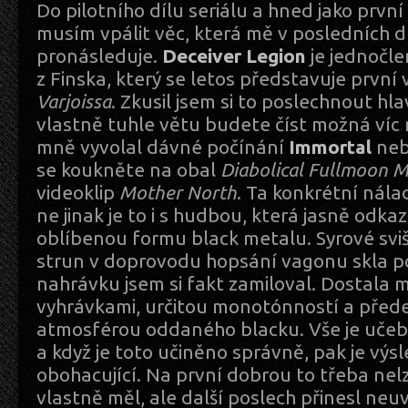
Do pilotního dílu seriálu a hned jako prvn
musím vpálit věc, která mě v posledních
pronásleduje.
Deceiver Legion
je jednočle
z Finska, který se letos představuje první
Varjoissa
. Zkusil jsem si to poslechnout hla
vlastně tuhle větu budete číst možná víc 
mně vyvolal dávné počínání
Immortal
ne
se koukněte na obal
Diabolical Fullmoon M
videoklip
Mother
North
. Ta konkrétní nála
ne jinak je to i s hudbou, která jasně odkaz
oblíbenou formu black metalu. Syrové svi
strun v doprovodu hopsání vagonu skla po
nahrávku jsem si fakt zamiloval. Dostala m
vyhrávkami, určitou monotónností a pře
atmosférou oddaného blacku. Vše je uče
a když je toto učiněno správně, pak je výs
obohacující. Na první dobrou to třeba nelze
vlastně měl, ale další poslech přinesl ne