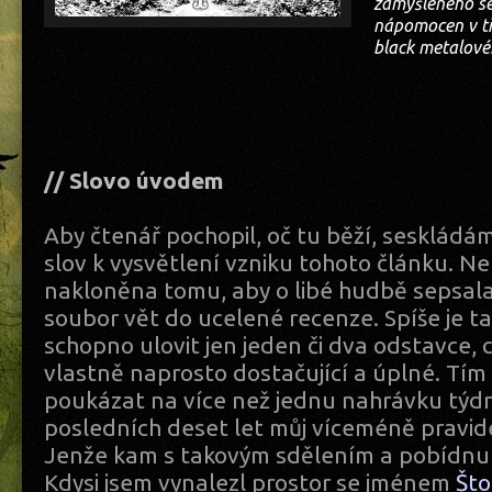
zamýšleného se
nápomocen v ti
black metalové
// Slovo úvodem
Aby čtenář pochopil, oč tu běží, seskládám
slov k vysvětlení vzniku tohoto článku. Ne
nakloněna tomu, aby o libé hudbě sepsala
soubor vět do ucelené recenze. Spíše je t
schopno ulovit jen jeden či dva odstavce,
vlastně naprosto dostačující a úplné. Tím
poukázat na více než jednu nahrávku týdně
posledních deset let můj víceméně pravide
Jenže kam s takovým sdělením a pobídnu
Kdysi jsem vynalezl prostor se jménem
Što