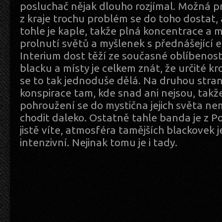
posluchač nějak dlouho rozjímal. Možná p
z kraje trochu problém se do toho dostat, al
tohle je kaple, takže plná koncentrace a 
prolnutí světů a myšlenek s přednášející 
Interium dost těží ze současné oblíbenost
blacku a místy je celkem znát, že určité kro
se to tak jednoduše dělá. Na druhou str
konspirace tam, kde snad ani nejsou, takž
pohroužení se do mystična jejich světa ne
chodit daleko. Ostatně tahle banda je z Po
jistě víte, atmosféra tamějších blackovek j
intenzivní. Nejinak tomu je i tady.