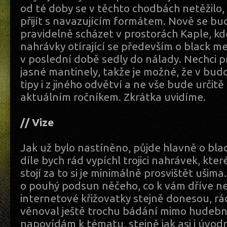
od té doby se v těchto chodbách netěžilo, 
přijít s navazujícím formátem. Nově se b
pravidelně scházet v prostorách Kaple, k
nahrávky otírající se především o black me
v poslední době sedly do nálady. Nechci 
jasné mantinely, takže je možné, že v bu
tipy i z jiného odvětví a ne vše bude určit
aktuálním ročníkem. Zkrátka uvidíme.
// Vize
Jak už bylo nastíněno, půjde hlavně o bl
díle bych rád vypíchl trojici nahrávek, kter
stojí za to si je minimálně prosvištět ušima
o pouhý podsun něčeho, co k vám dříve ne
internetové křižovatky stejně donesou, rá
věnoval ještě trochu bádání mimo hudební
napovídám k tématu, stejně jak asi i úvodn