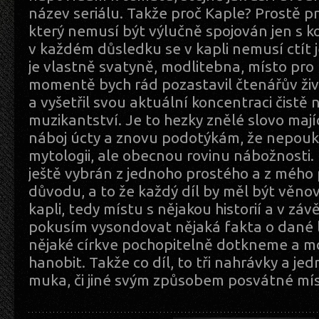
název seriálu. Takže proč Kaple? Prostě pr
který nemusí být výlučně spojován jen s k
v každém důsledku se v kapli nemusí ctít j
je vlastně svatyně, modlitebna, místo pro
momentě bych rád pozastavil čtenářův živo
a vyšetřil svou aktuální koncentraci čistě
muzikantství. Je to hezky znělé slovo majíc
náboj úcty a znovu podotýkám, že nepouka
mytologii, ale obecnou rovinu nábožnosti.
ještě vybrán z jednoho prostého a z mého
důvodu, a to že každý díl by měl být věno
kapli, tedy místu s nějakou historií a v záv
pokusím vysondovat nějaká fakta o dané l
nějaké církve pochopitelně dotkneme a mo
hanobit. Takže co díl, to tři nahrávky a je
muka, či jiné svým způsobem posvátné mís