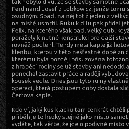
tak nebylo divu, že se stavby samotné úča
Ferdinand Josef z Lobkowicz, jenže tomu s
osudným. Spadl na něj totiž jeden z velkýc
na místě usmrtil. Ruku k dílu pak přidal je
Felix, na kterého však padl velký dub, kdy
porážely k nutné konstrukci pro další stav
rovněž podlehl. Tehdy měla kaple již hoto
klenbu, kterou v této nešťastné době zničil
kterému byla později přisuzována totožno
z hraběcí rodiny se už stavby ani nedotkl a
ponechal zastavit práce a raději vybudova
kousek vedle. Dnes jsou tyto ruiny vlast
operací, která postupem doby dostala sl
Čertova kaple.
Kdo ví, jaký kus klacku tam tenkrát chtěli 
příběh je to hezký stejně jako místo samo
vydáte, tak věřte, že jde o podivné místo v 