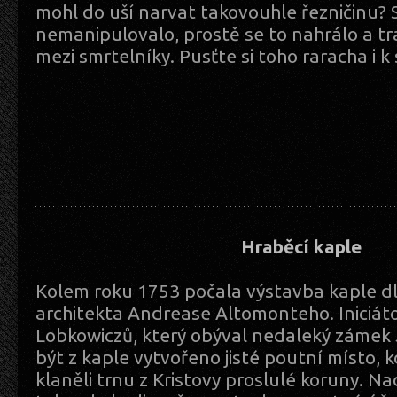
mohl do uší narvat takovouhle řezničinu? 
nemanipulovalo, prostě se to nahrálo a t
mezi smrtelníky. Pusťte si toho raracha i k
Hraběcí kaple
Kolem roku 1753 počala výstavba kaple dl
architekta Andrease Altomonteho. Iniciát
Lobkowiczů, který obýval nedaleký zámek 
být z kaple vytvořeno jisté poutní místo, k
klaněli trnu z Kristovy proslulé koruny. Nad