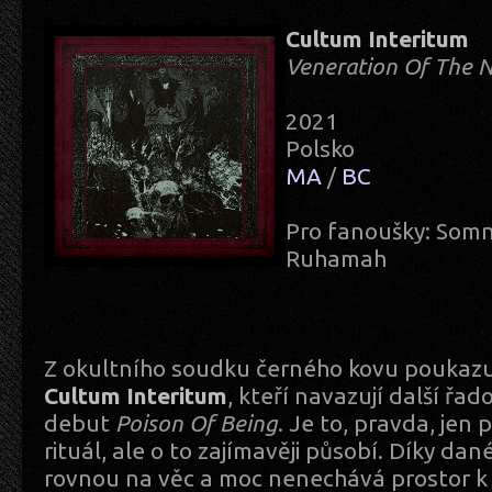
Cultum Interitum
Veneration Of The
2021
Polsko
MA
/
BC
Pro fanoušky: Somn
Ruhamah
Z okultního soudku černého kovu poukazu
Cultum Interitum
, kteří navazují další řa
debut
Poison Of Being
. Je to, pravda, jen
rituál, ale o to zajímavěji působí. Díky dan
rovnou na věc a moc nenechává prostor k