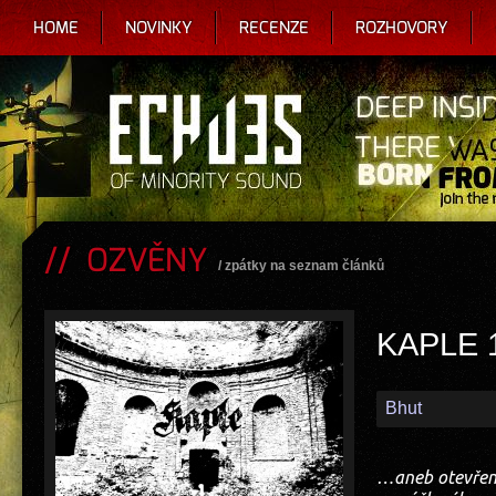
HOME
NOVINKY
RECENZE
ROZHOVORY
OZVĚNY
/
zpátky na seznam článků
KAPLE 
Bhut
…aneb otevření 