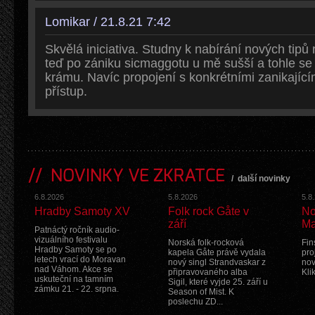
Lomikar / 21.8.21 7:42
Skvělá iniciativa. Studny k nabírání nových tip
teď po zániku sicmaggotu u mě sušší a tohle se
krámu. Navíc propojení s konkrétními zanikajícím
přístup.
NOVINKY VE ZKRATCE
/
další novinky
6.8.2026
5.8.2026
5.8
Hradby Samoty XV
Folk rock Gåte v
No
září
Ma
Patnáctý ročník audio-
vizuálního festivalu
Norská folk-rocková
Fin
Hradby Samoty se po
kapela Gåte právě vydala
pro
letech vrací do Moravan
nový singl Strandvaskar z
nov
nad Váhom. Akce se
připravovaného alba
Kli
uskuteční na tamním
Sigil, které vyjde 25. září u
zámku 21. - 22. srpna.
Season of Mist. K
poslechu ZD...