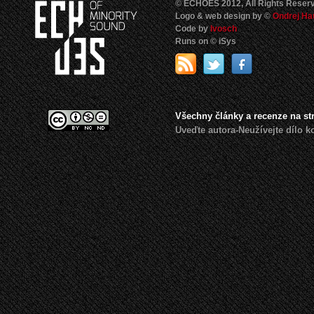
© ECHOES 2012, All Rights Reser
Logo & web design by ©
Ondrej Ha
Code by
Ivosch
Runs on © iSys
Všechny články a recenze na s
Uveďte autora-Neužívejte dílo 