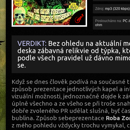
Zdroj:
mp3 (320 kbps)
Posloucháno na:
PC /
ohm
VERDIKT:
Bez ohledu na aktuální m
deska zábavná relikvie od týpka, kt
podle všech pravidel už dávno mimo
se.
Když se dnes člověk podívá na současné t
způsob prezentace jednotlivých kapel a int
vizuální možnosti, jednoznačně dojde k zá
úplně všechno a ze všeho se při troše sna
dobře zvoleného PR udělat slušná, byť ča
bublina. Způsob sebeprezentace
Roba Zo
z mého pohledu vždycky trochu vymykal,