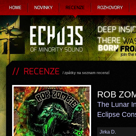
HOME
NOVINKY
RECENZE
ROZHOVORY
RECENZE
/
zpátky na seznam recenzí
ROB ZOM
The Lunar In
Eclipse Con
Jirka D.