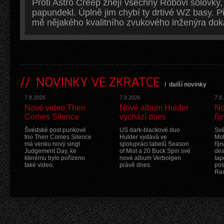
Proti Astro Creep znějí všechny Robovi sólovky, 
papundekl. Úplně jim chybí ty drtivé WZ basy. 
mě nějakého kvalitního zvukového inženýra dokáz
NOVINKY VE ZKRATCE
/
další novinky
7.8.2026
7.8.2026
7.8
Nové video Then
Nové album Hulder
No
Comes Silence
vychází dnes
říj
Švédské post punkové
US dark-blackové duo
Své
trio Then Comes Silence
Hulder vydává ve
Mot
má venku nový singl
spolupráci labelů Season
říj
Judgement Day, ke
of Mist a 20 Buck Spin své
dea
kterému bylo pořízeno
nové album Verbolgen
Iap
také video.
právě dnes.
pos
Rec