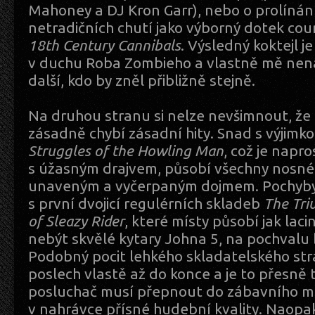
Mahoney a DJ Kron Garr), nebo o prolínání
netradičních chutí jako výborný dotek cou
18th Century Cannibals
. Výsledný koktejl j
v duchu Roba Zombieho a vlastně mě nen
další, kdo by zněl přibližně stejně.
Na druhou stranu si nelze nevšimnout, ž
zásadně chybí zásadní hity. Snad s výjimk
Struggles of the Howling Man
, což je napr
s úžasným drajvem, působí všechny nosné
unaveným a vyčerpaným dojmem. Pochyby 
s první dvojicí regulérních skladeb
The Tri
of Sleazy Rider
, které místy působí jak laci
nebýt skvělé kytary Johna 5, na pochvalu 
Podobný pocit lehkého skladatelského str
poslech vlastě až do konce a je to přesně
posluchač musí přepnout do zábavního m
v nahrávce přísné hudební kvality. Naopa