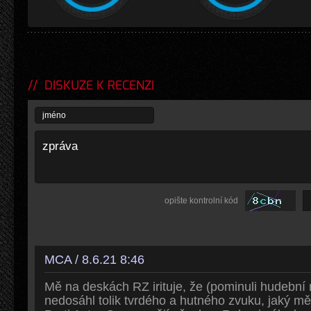
DISKUZE K RECENZI
opište kontrolní kód
MCA / 8.6.21 8:46
Mě na deskách RZ irituje, že (pominuli hudební
nedosáhl tolik tvrdého a hutného zvuku, jaký mě