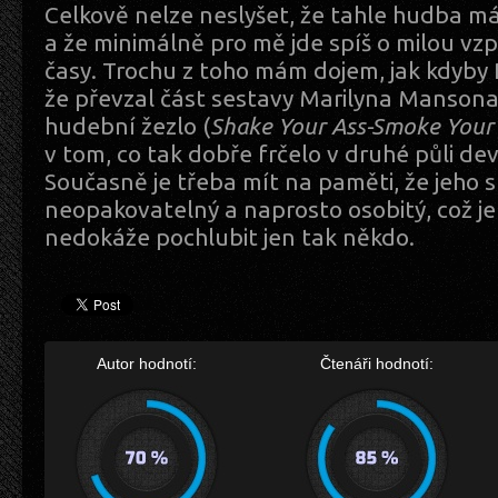
Celkově nelze neslyšet, že tahle hudba 
a že minimálně pro mě jde spíš o milou vz
časy. Trochu z toho mám dojem, jak kdyby
že převzal část sestavy Marilyna Mansona, 
hudební žezlo (
Shake Your Ass-Smoke Your
v tom, co tak dobře frčelo v druhé půli de
Současně je třeba mít na paměti, že jeho st
neopakovatelný a naprosto osobitý, což je
nedokáže pochlubit jen tak někdo.
Autor hodnotí:
Čtenáři hodnotí: