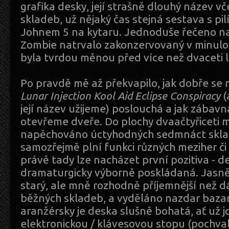
grafika desky, její strašně dlouhý název v
skladeb, už nějaký čas stejná sestava s pi
Johnem 5 na kytaru. Jednoduše řečeno nap
Zombie natrvalo zakonzervovaný v minulos
byla tvrdou měnou před více než dvaceti l
Po pravdě mě až překvapilo, jak dobře se
Lunar Injection Kool Aid Eclipse Conspiracy
(
její název užijeme) poslouchá a jak zábavná
otevřeme dveře. Do plochy dvaačtyřiceti m
napěchováno úctyhodných sedmnáct sklad
samozřejmě plní funkci různých meziher či
právě tady lze nacházet první pozitiva - d
dramaturgicky výborně poskládaná. Jasně
starý, ale mně rozhodně příjemnější než d
běžných skladeb, a vyděláno nazdar bazar
aranžérsky je deska slušně bohatá, ať už j
elektronickou / klávesovou stopu (pochval