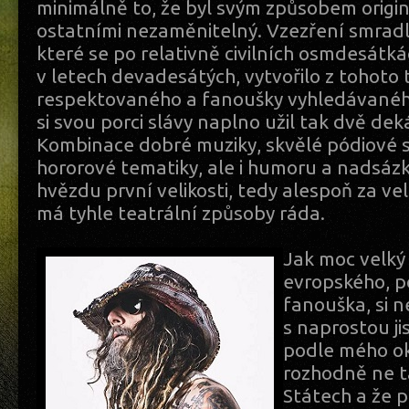
minimálně to, že byl svým způsobem origin
ostatními nezaměnitelný. Vzezření smrad
které se po relativně civilních osmdesátká
v letech devadesátých, vytvořilo z tohoto
respektovaného a fanoušky vyhledávané
si svou porci slávy naplno užil tak dvě de
Kombinace dobré muziky, skvělé pódiové s
hororové tematiky, ale i humoru a nadsázk
hvězdu první velikosti, tedy alespoň za ve
má tyhle teatrální způsoby ráda.
Jak moc velký
evropského, 
fanouška, si n
s naprostou ji
podle mého oko
rozhodně ne ta
Státech a že 