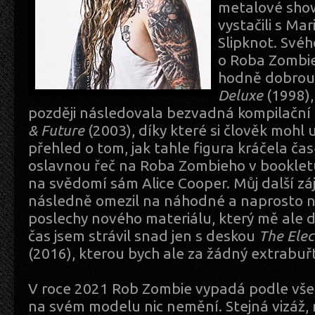
metalové show
vystačili s M
Slipknot. Svéh
o Roba Zombie
hodně dobrou
Deluxe
(1998),
později následovala bezvadná kompilační
& Future
(2003), díky které si člověk mohl 
přehled o tom, jak tahle figura kráčela 
oslavnou řeč na Roba Zombieho v booklet
na svědomí sám Alice Cooper. Můj další zá
následně omezil na náhodné a naprosto 
poslechy nového materiálu, který mě ale do
čas jsem strávil snad jen s deskou
The Elect
(2016), kterou bych ale za žádný extrabuř
V roce 2021 Rob Zombie vypadá podle vše
na svém modelu nic nemění. Stejná vizáž,