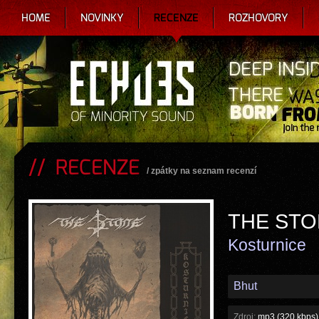
HOME
NOVINKY
RECENZE
ROZHOVORY
RECENZE
/
zpátky na seznam recenzí
THE ST
Kosturnice
Bhut
Zdroj:
mp3 (320 kbps)