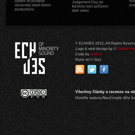
vydání se postaral
nov
Judgement Day, ke
slovenský label Aliens
prá
kterému bylo pořízeno
productions.
také video.
© ECHOES 2012, All Rights Reser
Logo & web design by ©
Ondrej Ha
Code by
Ivosch
Runs on © iSys
Všechny články a recenze na s
Uveďte autora-Neužívejte dílo 