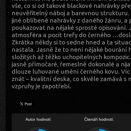
vše, co si od takové blackové nahrávky pře
neuvěřitelný náboj a barevnou strukturu.
jiné oblíbené nahrávky z daného žánru, a
poukazovat na nějaké sprosté opisování. 
atmosféra a pocit trefy do černého …dosl
Zkrátka někdy si to sedne hned a ta situa
nastala. Jasně že to není nějaké bourání h
složitých až těžko uchopitelných kompozic.
jasně přímočaré, řemeslně dokonalé a nij
dlouze luhované umění černého kovu. Víc
znát – kvalitní deska, co skvěle zamává s
vzpruhy je zapotřebí.
Autor hodnotí:
Čtenáři hodnotí: