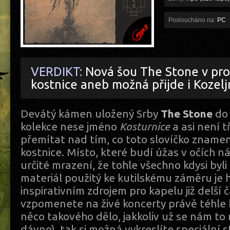
Posloucháno na:
PC
VERDIKT:
Nová šou The Stone v pro
kostnice aneb možná přijde i Kozelj
Devátý kámen uložený Srby
The Stone
do 
kolekce nese jméno
Kosturnice
a asi není 
přemítat nad tím, co toto slovíčko znamen
kostnice. Místo, které budí úžas v očích n
určité mrazení, že tohle všechno kdysi byli
materiál použitý ke kutilskému záměru je 
inspirativním zdrojem pro kapelu již delší ča
vzpomenete na živé koncerty právě téhle 
něco takového dělo, jakkoliv už se nám to
dávno), tak si možná vykreslíte speciální 