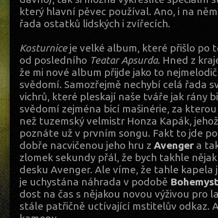
který hlavní pěvec používal. Ano, i na ně
řada ostatků lidských i zvířecích.
Kosturnice
je velké album, které přišlo po 
od posledního
Teatar Apsurda
. Hned z kra
že mi nové album přijde jako to nejmelodičt
svědomí. Samozřejmě nechybí celá řada sv
vichrů, které pleskají naše tváře jak rány 
svědomí zejména bicí mašinérie, za kterou 
než tuzemský velmistr Honza Kapák, jeho
poznáte už v prvním songu. Fakt to jde p
dobře nacvičenou jeho hru z
Avenger
a tak
zlomek sekundy přál, že bych takhle nějak 
desku Avenger. Ale víme, že tahle kapela ji
je uchystána náhrada v podobě
Bohemys
dost na čas s nějakou novou výživou pro 
stále patřičně uctívající mstitelův odkaz. 