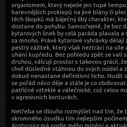
organismem, který nejede jen tupé tempo, 
barevnějších proklepů na jiné blány či ple
těch škopků má báječný libý charakter, kte
dostane do pohybu. Samozřejmě, že bez 
kytarových linek by celá paráda plavala a 
za mnoho. Právě kytarové vyhrávky dělají 
pestrý zážitek, který však neztrácí na síle
uhání kupředu. Bez pohledu zpět se valí 
druhou, válcují prostor s takovou grácií, ž
chvil důsledně vtáhnou do svých osidel a 
dokud nenastane definitivní ticho. Nudit 
se pořád něco děje a stále je co obdivovat.
patřičně vzteklé a válečnické, což celou m
v agresivních konturách.
Netřeba se dlouho rozmýšlet nad tím, že t
skromného úsudku tím nejlepším počinem 
Kosturnice
má podle mého mínění a aktuál