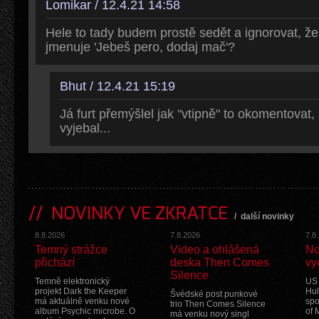
Lomikar / 12.4.21 14:58
Hele to tady budem prostě sedět a ignorovat, ž
jmenuje 'Jebeš pero, dodaj mač'?
Bhut / 12.4.21 15:19
Já furt přemýšlel jak "vtipně" to okomentovat,
vyjebal...
NOVINKY VE ZKRATCE
/
další novinky
8.8.2026
7.8.2026
7.8
Temný strážce
Video a ohlášená
No
přichází
deska Then Comes
vy
Silence
Temně elektronický
US 
projekt Dark the Keeper
Hul
Švédské post punkové
má aktuálně venku nové
spo
trio Then Comes Silence
album Psychic microbe. O
of 
má venku nový singl