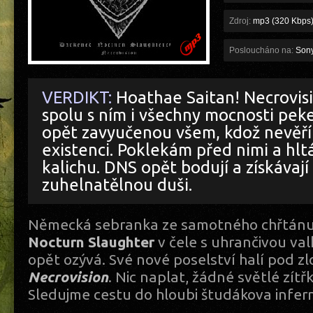
Zdroj:
mp3 (320 Kbps
Posloucháno na:
Sony
VERDIKT:
Hoathae Saitan! Necrovisi
spolu s ním i všechny mocnosti peke
opět zavyučenou všem, kdož nevěří 
existenci. Poklekám před nimi a hlt
kalichu. DNS opět bodují a získávaj
zuhelnatělnou duši.
Německá sebranka ze samotného chřtánu
Nocturn Slaughter
v čele s uhrančivou val
opět ozývá. Své nové poselství halí pod z
Necrovision
. Nic naplat, žádné světlé zítř
Sledujme cestu do hloubi študákova infe