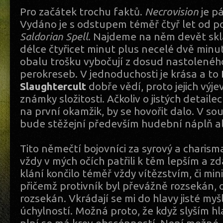
Pro začátek trochu faktů.
Necrovision
je p
Vydáno je s odstupem téměř čtyř let od p
Saldorian Spell
. Najdeme na něm devět skl
délce čtyřicet minut plus necelé dvě min
obalu trošku vybočují z dosud nastolené
perokreseb. V jednoduchosti je krása a to
Slaughtercult
dobře vědí, proto jejich výje
známky složitosti. Ačkoliv o jistých detaile
na první okamžik, by se hovořit dalo. V so
bude stěžejní především hudební náplň a
Tito němečtí bojovníci za syrový a charism
vždy v mých očích patřili k těm lepším a zd
klání končilo téměř vždy vítězstvím, či mi
přičemž protivník byl převážně rozsekán,
rozsekán. Vkrádají se mi do hlavy jisté my
úchylností. Možná proto, že když slyším h