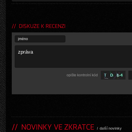
DISKUZE K RECENZI
opište kontrolní kód
NOVINKY VE ZKRATCE
/
další novinky