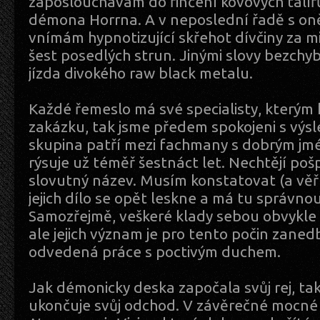
zaposlouchávám do řinčení kovových talířů
démona Horrna. A v neposlední řadě s 
vnímám hypnotizující skřehot dívčiny za m
šest posedlých strun. Jinými slovy bezch
jízda divokého raw black metalu.
Každé řemeslo má své specialisty, který
zakázku, tak jsme předem spokojeni s výs
skupina patří mezi fachmany s dobrým jm
rýsuje už téměř šestnáct let. Nechtějí pošp
slovutný název. Musím konstatovat (a věřte
jejich dílo se opět leskne a má tu správno
Samozřejmě, veškeré klady sebou obvykle p
ale jejich význam je pro tento počin zaned
odvedená práce s poctivým duchem.
Jak démonicky deska započala svůj rej, t
ukončuje svůj odchod. V závěrečné mocné