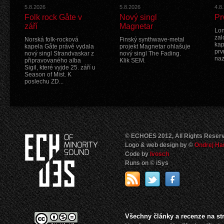
5.8.2026
5.8.2026
4.8
Folk rock Gåte v
Nový singl
Pr
září
Magnetar
Lon
zal
Norská folk-rocková
Finský synthwave-metal
kap
kapela Gåte právě vydala
projekt Magnetar ohlašuje
prv
nový singl Strandvaskar z
nový singl The Fading.
na
připravovaného alba
Klik SEM.
Sigil, které vyjde 25. září u
Season of Mist. K
poslechu ZD...
© ECHOES 2012, All Rights Reser
Logo & web design by ©
Ondrej Ha
Code by
Ivosch
Runs on © iSys
Všechny články a recenze na s