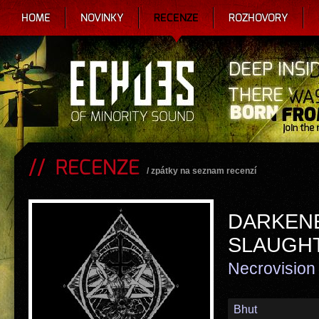
HOME
NOVINKY
RECENZE
ROZHOVORY
RECENZE
/
zpátky na seznam recenzí
DARKEN
SLAUGH
Necrovision
Bhut