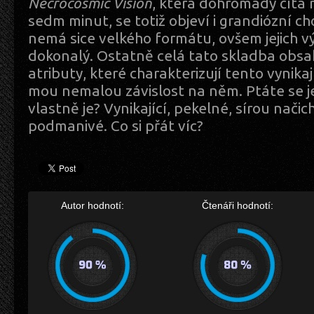
Necrocosmic Vision
, která dohromady čítá
sedm minut, se totiž objeví i grandiózní cho
nemá sice velkého formátu, ovšem jejich vý
dokonalý. Ostatně celá tato skladba obsa
atributy, které charakterizují tento vynikaj
mou nemalou závislost na něm. Ptáte se je
vlastně je? Vynikající, pekelné, sírou načich
podmanivé. Co si přát víc?
Autor hodnotí:
Čtenáři hodnotí: