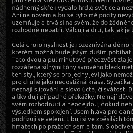
plní se má krev obscénností. Není možné,
nádherný skřek vydalo hrdlo světice a nez
Ani na novém albu se tyto mé pocity nevyt
uzemňuje a trvá si na svém, že do žádnéh
rozhodně nepatří. Válcují a drtí, tak jak je 
Celá choromyslnost je rozeznívána démoni
kterém možná bude jistým duším pobíhat 
Tato dvou a půl minutová předzvěst zla j
rozzářena silnými tóny syrového black met
ten styl, který se pro jedny jeví jako nem
pro druhé jako nedostižná krása. Sypačka 
neznají slitování a slovo úcta, či svátost. 
a likvidují případné překážky. Nemají dův
svém rozhodnutí a neodejdou, dokud ne
výsledkem spokojení. Jsem hlava pro dané
podřizuji se velení. Libuji si ve zběsilých t
hmatech po pražcích sem a tam. S obdive