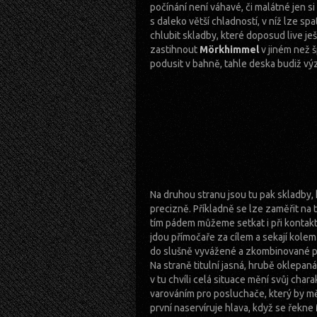
počínání není váhavé, či malátné jen s
s daleko větší chladností, v níž lze sp
chlubit skladby, které doposud live je
zastihnout
Mörkhimmel
v jiném než 
podusit v bahně, tahle deska budiž vý
Na druhou stranu jsou tu pak skladby, 
precizně. Příkladně se lze zaměřit na t
tím pádem můžeme setkat i při kontakt
jdou přímočaře za cílem a sekají kole
do slušně vyvážené a zkombinované poz
Na straně titulní jasná, hrubě oklepan
v tu chvíli celá situace mění svůj char
varováním pro posluchače, který by měl
první naservíruje hlava, když se řekne