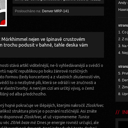
Andy 
Hawran
Posloucháno na:
Denver MRP-141
stran
1. Co 
ut Mörkhimmel nejen ve špinavě crustovém
2. Z c
om trochu podusit v bahně, tahle deska vám
3. Na
4. Nep
ti stává artikl viditelnější, ne-li vyhledávanější a svědčí o
stran
tů napříč republikou po boku žánrově rozličných
5. Prv
uto formou (tedy koncertem) a z vlastních zkušeností vím,
6. Den
ědčí to o nezbytné píli, která se odráží i ve zručnosti a
7. Zi
lastní tvorby. A není jim cizí ani určitý vývoj, o čemž
dlišný od alba předchozího.
8. Upr
rý hojně pokračuje ve šlépějích, kterými nakročil
Zloskřivec
.
likož struktura písní je o poznání rozličnější. Asi znáte
INF
ými disponoval
Zloskřivec
, ať už vzpomeneme
Tunica
u věc
Zítřek beze mě
. Dnes je energie rovněž určující, ale