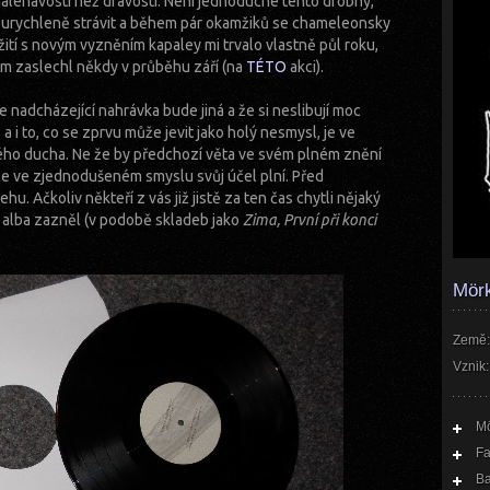
 naléhavosti než dravosti. Není jednoduché tento drobný,
n urychleně strávit a během pár okamžiků se chameleonsky
ití s novým vyzněním kapaley mi trvalo vlastně půl roku,
sem zaslechl někdy v průběhu září (na
TÉTO
akci).
e nadcházející nahrávka bude jiná a že si neslibují moc
 i to, co se zprvu může jevit jako holý nesmysl, je ve
ého ducha. Ne že by předchozí věta ve svém plném znění
ale ve zjednodušeném smyslu svůj účel plní. Před
. Ačkoliv někteří z vás již jistě za ten čas chytli nějaký
 alba zazněl (v podobě skladeb jako
Zima, První při konci
Mör
Země:
Vznik:
Mö
F
B