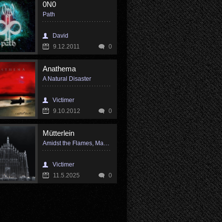
0N0
Path
David
9.12.2011
0
Anathema
A Natural Disaster
Victimer
9.10.2012
0
Mütterlein
Amidst the Flames, May Our Organs Resound
Victimer
11.5.2025
0