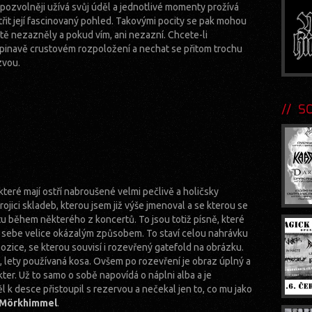
i pozvolněji užívá svůj úděl a jednotlivé momenty prožívá
atřit její fascinovaný pohled. Takovými pocity se pak mohou
ště nezazněly a pokud vím, ani nezazní. Chcete-li
špinavě crustovém rozpoložení a nechat se přitom trochu
zvou.
SOU
které mají ostří nabroušené velmi pečlivě a holičsky
rojici skladeb, kterou jsem již výše jmenoval a se kterou se
u během některého z koncertů. To jsou totiž písně, které
m sebe velice okázalým způsobem. To staví celou nahrávku
ice, se kterou souvisí i rozevřený gatefold na obrázku.
á, lety používaná kosa. Ovšem po rozevření je obraz úplný a
akter. Už to samo o sobě napovídá o náplni alba a je
 k desce přistoupil s rezervou a nečekal jen to, co mu jako
Mörkhimmel
.