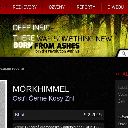
E
ROZHOVORY
OZVĚNY
REPORTY
O WEBU
seznam recenzí
AL
MÖRKHIMMEL
Label:
Vydán
Ostří Černé Kosy Zní
Žánr:
Bhut
5.2.2015
Slávek
David 
Zdroj:
12" černá gramodeska v gatefold obalu (# IS122)