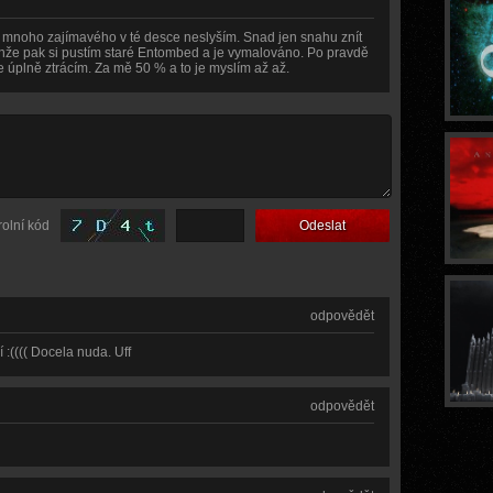
e mnoho zajímavého v té desce neslyším. Snad jen snahu znít
jenže pak si pustím staré Entombed a je vymalováno. Po pravdě
e úplně ztrácím. Za mě 50 % a to je myslím až až.
rolní kód
odpovědět
:(((( Docela nuda. Uff
odpovědět