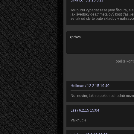
Jirka D. / 5.2.15 8:27
Asi budu vypadat zase jako šťoura, al
jak švédský deathmetalový kostitřas, 
se tak od čtvrté páté skladby v nahrávc
opište kont
Hellman / 12.2.15 19:40
No, nevím, takhle peklo rozhodně nezní 
Lss / 6.2.15 15:04
Valknut:))