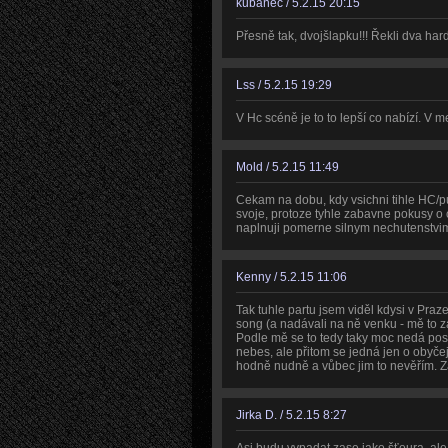
kubánec / 5.2.15 20:15
Přesně tak, dvojšlapku!!! Řekli dva hardc
Lss / 5.2.15 19:29
V Hc scéně je to to lepší co nabízí. V 
Mold / 5.2.15 11:49
Cekam na dobu, kdy vsichni tihle HC/pu
svoje, protoze tyhle zabavne pokusy o 
naplnuji pomerne silnym nechutenstvim
Kenny / 5.2.15 11:06
Tak tuhle partu jsem viděl kdysi v Praze
song (a nadávali na ně venku - mě to zas
Podle mě se to tedy taky moc nedá pos
nebes, ale přitom se jedná jen o obyčej
hodně nudně a vůbec jim to nevěřím. Za 
Jirka D. / 5.2.15 8:27