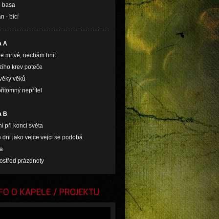
- basa
 - bicí
a A
je mrtvé, nechám hnít
izího krev poteče
 věky věků
řítomný nepřítel
a B
ní při konci světa
 dni jako vejce vejci se podobá
ma
ostřed prázdnoty
O O KAPELE / PROJEKTU