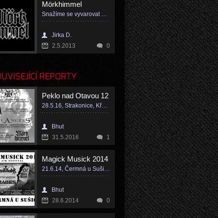
Mörkhimmel
Snažíme se vyvarovat přístupu založenýmu na napodobování vzorů
Jirka D.
2.5.2013
0
VISEJÍCÍ REPORTY
Peklo nad Otavou 12
28.5.16, Strakonice, Křemelka
Bhut
31.5.2016
1
Magick Musick 2014
21.6.14, Čermná u Sušice, Bouda
Bhut
28.6.2014
0