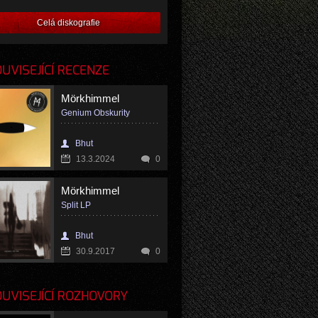
Celá diskografie
VISEJÍCÍ RECENZE
Mörkhimmel
Genium Obskurity
Bhut
13.3.2024
0
Mörkhimmel
Split LP
Bhut
30.9.2017
0
VISEJÍCÍ ROZHOVORY