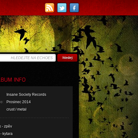
BUM INFO
Insane Society Records
o:
Prosinec 2014
crust / metal
 - zpěv
- kytara