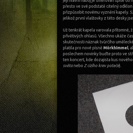
její hlavní náboj je směřován spíše do
přesto ve své podstatě citelný odklo
přizpůsobit novému vyznění kapely. Sž
jelikož první vlaštovky z této desky j
Už tenkrát kapela varovala přítomné, ž
přívětivých ohlasů. Všechno ukáže čas a
skutečnosti náznak tvůrčího uměleck
platila pro nové písně
Mörkhimmel
, 
poslechem novinky buďte proto ve střehu
ten koncert, kde dozajista kus nového
světa
nebo
Z cizího krev poteče
).