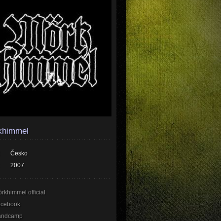
khimmel
Česko
2007
rkhimmel official
acebook
andcamp