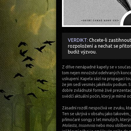
VERDIKT:
Chcete-li zastihno
rozpoložení a nechat se přit
budiž výzvou.
Z dříve nenápadné kapely se v současnos
tom nejen množství odehraných koncer
uskupení. Kapela sází na propagaci to
že jim sedí vesměs jakékoliv podium. Sv
dobře zvládnuté formě živé prezentace v
svědčí aktuální počin, který je mírně o
Zásadní rozdíl nespočívá ve zvuku, kte
Ten se ukrývá v obsahu jako takovém, je
přímočaré songy z let minulých, kter
Molesta, Insomnia
nebo mou oblíbeno