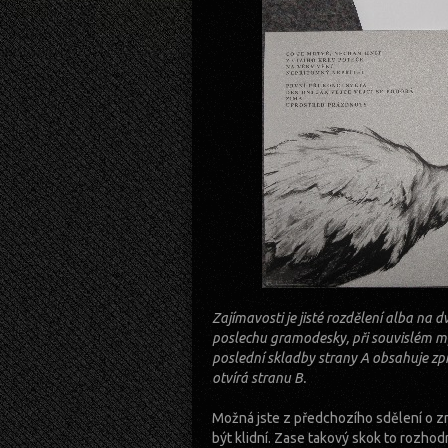
Zajímavosti je jisté rozdělení alba na 
poslechu gramodesky, při souvislém mp3
poslední skladby strany A obsahuje z
otvírá stranu B.
Možná jste z předchozího sdělení o z
být klidní. Zase takový skok to rozhod