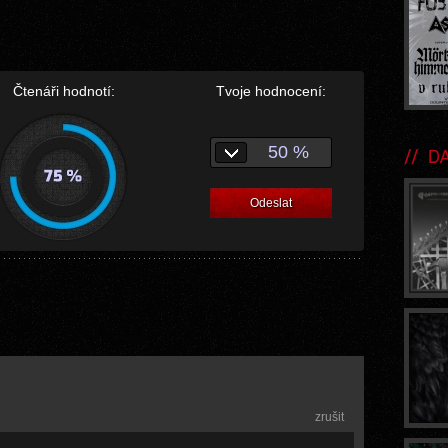
Čtenáři hodnotí:
Tvoje hodnocení:
50 %
DA
Odeslat
zrušit