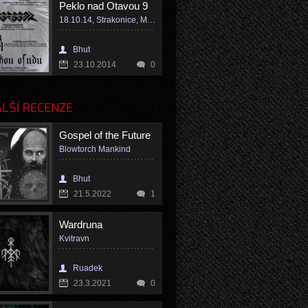
Peklo nad Otavou 9
18.10.14, Strakonice, Music bar Křemelka
Bhut
23.10.2014
0
LŠÍ RECENZE
Gospel of the Future
Blowtorch Mankind
Bhut
21.5.2022
1
Wardruna
Kvitravn
Ruadek
23.3.2021
0