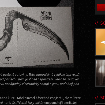
SOU
dvě ucelené poloviny. Toto samozřejmě vynikne teprve při
 poslechu jsem jej ihned nepostřehl. Jde o to, že závěr
prvu nenápadný elektronický sampl a jemu podobný pak
SOU
měně kurzu Mörkhimmel částečně znejistěli, ale můžete
ně není.
Ostří černé kosy zní
tónem pomalejší smrti. Její