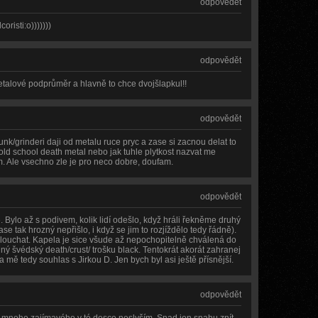
odpovědět
oristi:o)))))))
odpovědět
metalové podprůměr a hlavně to chce dvojšlapkul!!
odpovědět
nk/grinderi daji od metalu ruce pryc a zase si zacnou delat to
old school death metal nebo jak tuhle plytkost nazvat me
. Ale vsechno zle je pro neco dobre, doufam.
odpovědět
. Bylo až s podivem, kolik lidí odešlo, když hráli řekněme druhý
e tak hrozný nepřišlo, i když se jim to rozjíždělo tedy řádně).
louchat. Kapela je sice všude až nepochopitelně chválená do
ný švédský death/crust/ trošku black. Tentokrát akorát zahranej
mě tedy souhlas s Jirkou D. Jen bych byl asi ještě přísnější.
odpovědět