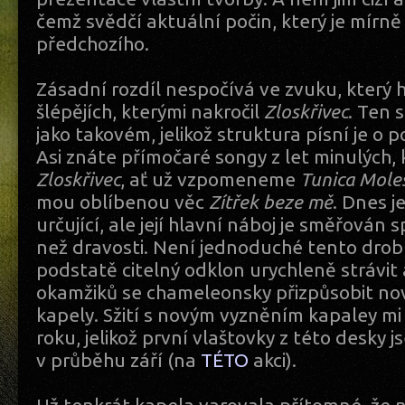
čemž svědčí aktuální počin, který je mírně
předchozího.
Zásadní rozdíl nespočívá ve zvuku, který 
šlépějích, kterými nakročil
Zloskřivec
. Ten 
jako takovém, jelikož struktura písní je o p
Asi znáte přímočaré songy z let minulých,
Zloskřivec
, ať už vzpomeneme
Tunica Mole
mou oblíbenou věc
Zítřek beze mě
. Dnes j
určující, ale její hlavní náboj je směřován 
než dravosti. Není jednoduché tento drob
podstatě citelný odklon urychleně strávit
okamžiků se chameleonsky přizpůsobit n
kapely. Sžití s novým vyzněním kapaley mi 
roku, jelikož první vlaštovky z této desky 
v průběhu září (na
TÉTO
akci).