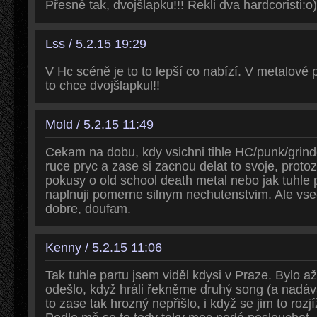
Přesně tak, dvojšlapku!!! Řekli dva hardcoristi:o))
Lss / 5.2.15 19:29
V Hc scéně je to to lepší co nabízí. V metalové
to chce dvojšlapkul!!
Mold / 5.2.15 11:49
Cekam na dobu, kdy vsichni tihle HC/punk/grinde
ruce pryc a zase si zacnou delat to svoje, proto
pokusy o old school death metal nebo jak tuhle 
naplnuji pomerne silnym nechutenstvim. Ale vse
dobre, doufam.
Kenny / 5.2.15 11:06
Tak tuhle partu jsem viděl kdysi v Praze. Bylo až 
odešlo, když hráli řekněme druhý song (a nadáv
to zase tak hrozný nepřišlo, i když se jim to rozj