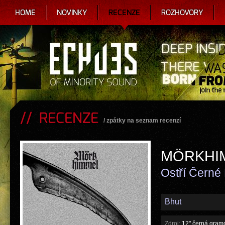
HOME
NOVINKY
RECENZE
ROZHOVORY
RECENZE
/
zpátky na seznam recenzí
MÖRKHI
Ostří Černé
Bhut
Zdroj:
12" černá gramo