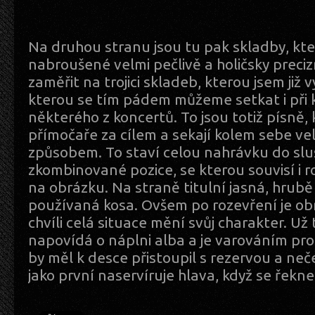
Na druhou stranu jsou tu pak skladby, kter
nabroušené velmi pečlivě a holičsky preciz
zaměřit na trojici skladeb, kterou jsem již 
kterou se tím pádem můžeme setkat i při
některého z koncertů. To jsou totiž písně, 
přímočaře za cílem a sekají kolem sebe ve
způsobem. To staví celou nahrávku do sl
zkombinované pozice, se kterou souvisí i 
na obrázku. Na straně titulní jasná, hrubě
používaná kosa. Ovšem po rozevření je obr
chvíli celá situace mění svůj charakter. Už
napovídá o náplni alba a je varováním pro
by měl k desce přistoupil s rezervou a neč
jako první naservíruje hlava, když se řekn