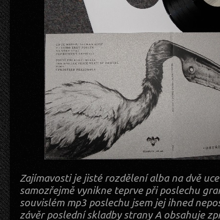
Zajímavosti je jisté rozdělení alba na dvě uc
samozřejmě vynikne teprve při poslechu gra
souvislém mp3 poslechu jsem jej ihned nepost
závěr poslední skladby strany A obsahuje z