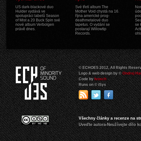
US dark-blackové duo
Své třetí album The
Nor
Hulder vydává ve
Mother Void chystá na 16.
úde
spolupráci labelů Season
října americké prog-
pod
of Mist a 20 Buck Spin své
deathmetalové duo
Sea
nové album Verbolgen
Iapetus. O vydání se
se 
právě dnes.
postarají Willowtip
Act
Records.
ohl
© ECHOES 2012, All Rights Reser
Logo & web design by ©
Ondrej Ha
Code by
Ivosch
Runs on © iSys
Všechny články a recenze na s
Uveďte autora-Neužívejte dílo 