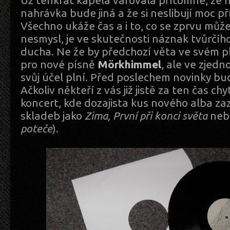
Už tenkrát kapela varovala přítomné, že n
nahrávka bude jiná a že si neslibují moc př
Všechno ukáže čas a i to, co se zprvu může 
nesmysl, je ve skutečnosti náznak tvůrčí
ducha. Ne že by předchozí věta ve svém p
pro nové písně
Mörkhimmel
, ale ve zje
svůj účel plní. Před poslechem novinky bu
Ačkoliv někteří z vás již jistě za ten čas chy
koncert, kde dozajista kus nového alba za
skladeb jako
Zima, První při konci světa
ne
poteče
).