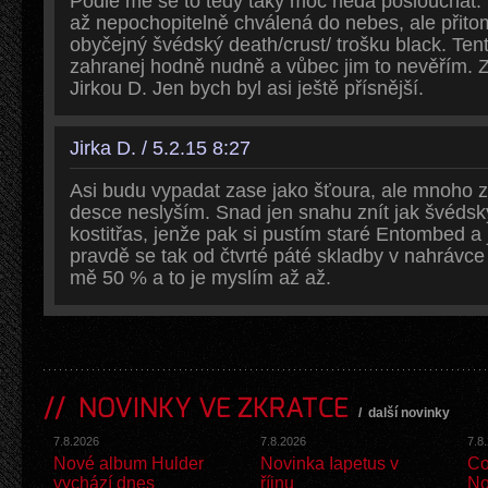
Podle mě se to tedy taky moc nedá poslouchat. 
až nepochopitelně chválená do nebes, ale přito
obyčejný švédský death/crust/ trošku black. Tent
zahranej hodně nudně a vůbec jim to nevěřím. 
Jirkou D. Jen bych byl asi ještě přísnější.
Jirka D. / 5.2.15 8:27
Asi budu vypadat zase jako šťoura, ale mnoho 
desce neslyším. Snad jen snahu znít jak švéds
kostitřas, jenže pak si pustím staré Entombed a
pravdě se tak od čtvrté páté skladby v nahrávce
mě 50 % a to je myslím až až.
NOVINKY VE ZKRATCE
/
další novinky
7.8.2026
7.8.2026
7.8
Nové album Hulder
Novinka Iapetus v
Co
vychází dnes
říjnu
No