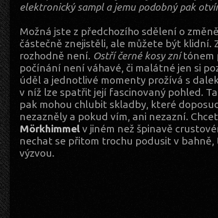
elektronický sampl a jemu podobný pak otví
Možná jste z předchozího sdělení o změn
částečně znejistěli, ale můžete být klidní.
rozhodně není.
Ostří černé kosy zní
tónem p
počínání není váhavé, či malátné jen si poz
úděl a jednotlivé momenty prožívá s dalek
v níž lze spatřit její fascinovaný pohled. T
pak mohou chlubit skladby, které doposud 
nezazněly a pokud vím, ani nezazní. Chcet
Mörkhimmel
v jiném než špinavě crustové
nechat se přitom trochu podusit v bahně, 
výzvou.