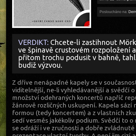
Posloucháno na:
Denv
VERDIKT:
Chcete-li zastihnout Mör
ve špinavě crustovém rozpoložení a
přitom trochu podusit v bahně, tah
budiž výzvou.
Z dříve nenápadné kapely se v současnosti
viditelnější, ne-li vyhledávanější a svědčí 
množství odehraných koncertů napříč rep
žánrově rozličných uskupení. Kapela sází 
formou (tedy koncertem) a z vlastních zkuš
sedí vesměs jakékoliv podium. Svědčí to o 
se odráží i ve zručnosti a dobře zvládnuté
prezentace vlastní tvorby. A není jim cizí an