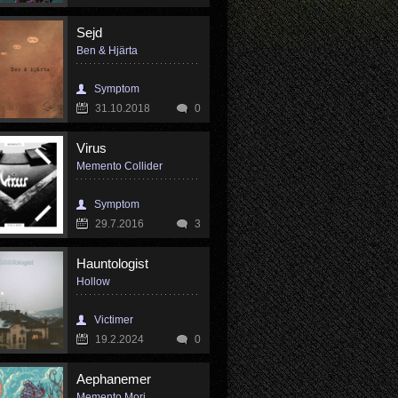
Sejd
Ben & Hjärta
Symptom
31.10.2018
0
Virus
Memento Collider
Symptom
29.7.2016
3
Hauntologist
Hollow
Victimer
19.2.2024
0
Aephanemer
Memento Mori