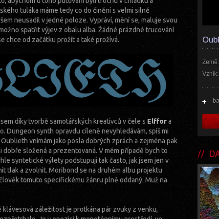
to, abychom u toho putování byli trochu v chládku a
ského tuláka máme tedy co do činění s velmi silně
šem neusadil v jedné poloze. Vypráví, mění se, maluje svou
ožno spatřit výjev z obalu alba. Žádné prázdné trucování
Oubl
 chce od začátku prožít a také prožívá.
Země:
Vznik:
b
 jsem díky tvorbě samotářských kreativců v čele s
Elffor
a
éno. Dungeon synth opravdu cíleně nevyhledávám, spíš mi
ale Oublieth vnímám jako posla dobrých zprách a zejména pak
elmi dobře složená a prezentovaná. V mém případě bych to
DA
hle syntetické výlety podstupuji tak často, jak jsem jen v
nit tlak a zvolnit. Moribond se na druhém albu projektu
 člověk tomuto specifickému žánru plně oddaný. Muž na
klávesová záležitost je protkána pár zvuky z venku,