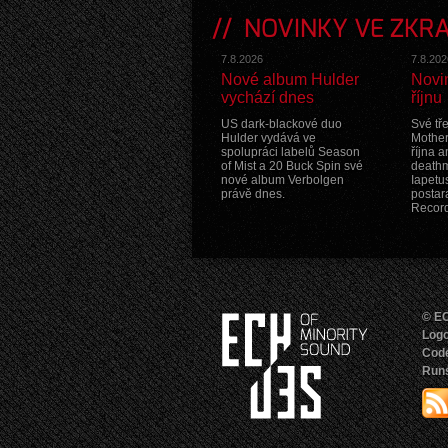
NOVINKY VE ZKR
7.8.2026
7.8.202
Nové album Hulder
Novi
vychází dnes
říjnu
US dark-blackové duo
Své tř
Hulder vydává ve
Mother
spolupráci labelů Season
října 
of Mist a 20 Buck Spin své
death
nové album Verbolgen
Iapetu
právě dnes.
postara
Record
© EC
Logo
Cod
Runs