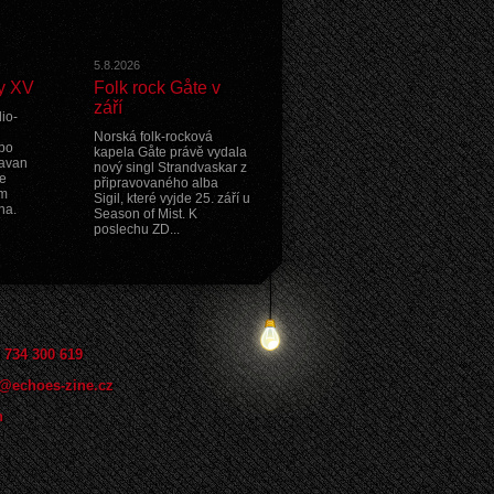
5.8.2026
y XV
Folk rock Gåte v
září
io-
Norská folk-rocková
po
kapela Gåte právě vydala
ravan
nový singl Strandvaskar z
e
připravovaného alba
ím
Sigil, které vyjde 25. září u
na.
Season of Mist. K
poslechu ZD...
 734 300 619
@echoes-zine.cz
n