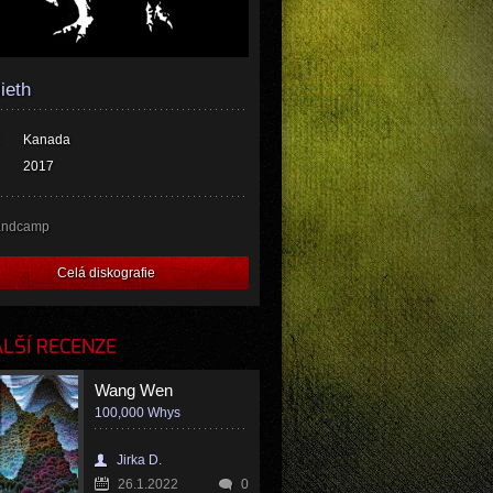
ieth
Kanada
2017
andcamp
Celá diskografie
LŠÍ RECENZE
Wang Wen
100,000 Whys
Jirka D.
26.1.2022
0