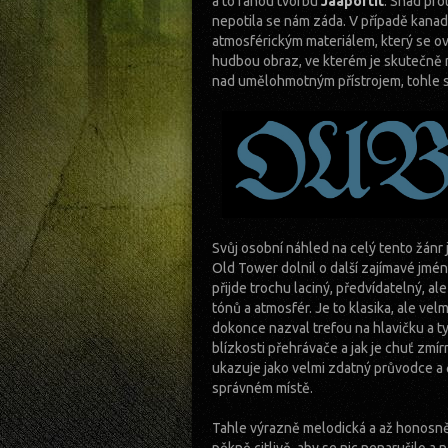
a to ranou tvorbu
Jääportit
. Snad pro
nepotila se nám záda. V případě kanad
atmosférickým materiálem, který se ov
hudbou obraz, ve kterém je skutečně m
nad umělohmotným přístrojem, tohle se
Svůj osobní náhled na celý tento žánr
Old Tower dolnil o další zajímavé jm
přijde trochu laciný, předvídatelný, 
tónů a atmosfér. Je to klasika, ale v
dokonce nazval trefou na hlavičku a ty
blízkosti přehrávače a jak je chuť zmír
ukazuje jako velmi zdatný průvodce a
správném místě.
Tahle výrazně melodická a až honosně 