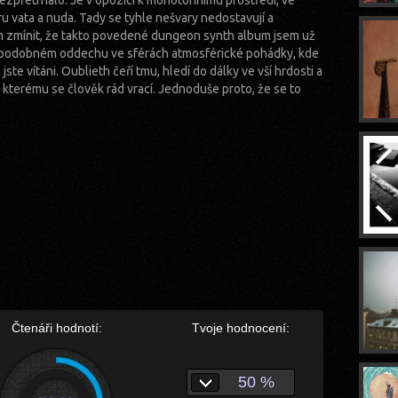
 nezpřetrhalo. Je v opozici k monotónnímu prostředí, ve
ru vata a nuda. Tady se tyhle nešvary nedostavují a
m zmínit, že takto povedené dungeon synth album jsem už
 podobném oddechu ve sférách atmosférické pohádky, kde
 jste vítáni. Oublieth čeří tmu, hledí do dálky ve vší hrdosti a
 kterému se člověk rád vrací. Jednoduše proto, že se to
Čtenáři hodnotí:
Tvoje hodnocení:
50 %