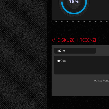
DISKUZE K RECENZI
opište kont