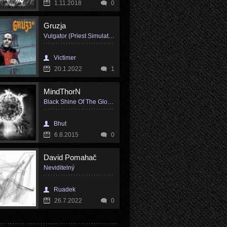
1.11.2018
0
Gruzja
Vulgator (Priest Simulator OST)
Victimer
20.1.2022
1
MindThorN
Black Shine Of The Gloom pt. II
Bhut
6.8.2015
0
David Pomahač
Neviditelný
Ruadek
26.7.2022
0