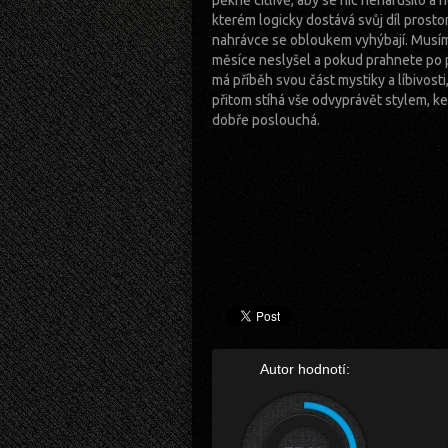
pěkně citlivě, aby se nic nenarušilo a
kterém logicky dostává svůj díl prosto
nahrávce se obloukem vyhýbají. Musí
měsíce neslyšel a pokud prahnete po
má příběh svou část mystiky a líbivosti,
přitom stíhá vše odvyprávět stylem, ke
dobře poslouchá.
Autor hodnotí: