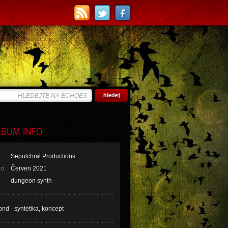
BUM INFO
Sepulchral Productions
o:
Červen 2021
dungeon synth
nd - syntetika, koncept