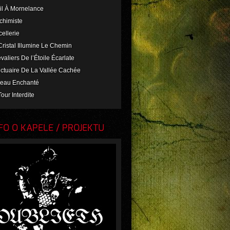
eil À Mornelance
Alchimiste
rcellerie
 Cristal Illumine Le Chemin
evaliers De l’Étoile Écarlate
nctuaire De La Vallée Cachée
nneau Enchanté
Tour Interdite
O O KAPELE / PROJEKTU