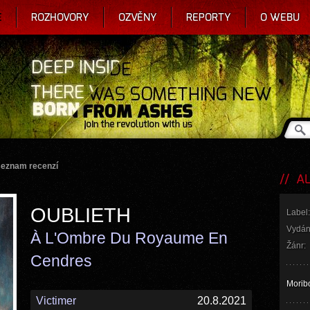
E
ROZHOVORY
OZVĚNY
REPORTY
O WEBU
seznam recenzí
AL
OUBLIETH
Label:
Vydán
À L'Ombre Du Royaume En
Žánr:
Cendres
Moribo
Victimer
20.8.2021