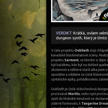
VERDIKT:
Krátká, ovšem velmi
dungeon synth, který je tím
V čele projektu
Oublieth
stojí chlápe
kanadské blackmetalové scény. Realiz
projektu
Serment
, ve kterém si štíp
být každému, kdo byl na dohled queb
zkušenost a některá starší alba jsem s
opustíme a oddáme se čistě klávesov
syntetické epiky, pohádkovému zatemn
Oublieth je čistě oldschoolová dungeo
pročesával
Mortiis
,
nebo nyní pročesá
zpět do hluboké minulosti se dostane
zdárně formovalo, k
Tangerine Dre