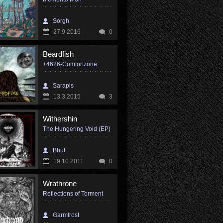
Sorgh
27.9.2016
0
Beardfish
+4626-Comfortzone
Sarapis
13.3.2015
3
Withershin
The Hungering Void (EP)
Bhut
19.10.2011
0
Wrathrone
Reflections of Torment
Garmfrost