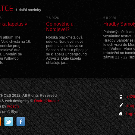
ATCE
/
další novinky
6
7.8.2026
6.8.2026
nka Iapetus v
Co nového u
Hradby Samot
Nordjevel?
Patnáctý ročník aud
vizuálního festivalu
etí album The
Norská blackmetalová
Hradby Samoty se 
 Void chystá na 16.
úderka Nordjevel nově
letech vrací do Mo
americké prog-
podepsala smlouvu se
nad Váhom. Akce s
metalové duo
Season of Mist a připojuje
uskuteční na tamn
s. O vydání se
se k labelu Underground
zámku 21. - 22. srp
jí Willowtip
Activists. Dále kapela
s.
ohlašuje jar...
HOES 2012, All Rights Reserved
+420
 & web design by ©
Ondrej Hauser
ahoj
e by
Ivosch
 on © iSys
logi