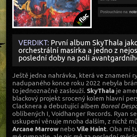
Posloucháno na:
noteb
VERDIKT:
První album SkyThala jak
orchestrální masírka a jedno z nejos
poslední doby na poli avantgardníh
Ještě jedna nahrávka, která ve znamení r
nadupaného konce roku 2022 nebyla brána 
to jednoznačně zaslouží.
SkyThala
je ame
blackový projekt srocený kolem hlavní pe
Clacknera a debutující albem
Boreal Despa
oblíbených I, Voidhanger Records. Ryan se
uskupení věnuje mnoha dalším, z nichž 
Arcane Marrow
nebo
Vile Haint
. Oba mi t
mé sympatie, ale nic mě za poslední měsíc