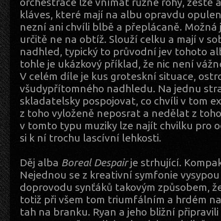
orchestrace lze vnímat různé rohy, žestě a
kláves, které mají na albu opravdu opulent
nezní ani chvíli blbě a přeplácaně. Možná
určitě ne na obtíž. Slouží celku a mají v 
nadhled, typický to průvodní jev tohoto a
tohle je ukázkový příklad, že nic není vážné
V celém díle je kus groteskní situace, ostr
všudypřítomného nadhledu. Na jednu stra
skladatelsky pospojovat, co chvíli v tom ex
z toho vyloženě neposrat a nedělat z toho
v tomto typu muziky lze najít chvilku pro 
si k ní trochu lascívní lehkosti.
Děj alba
Boreal Despair
je strhující. Kompak
Nejednou se z kreativní symfonie vysypou k
doprovodu synťáků takovým způsobem, že
totiž při všem tom triumfálním a hrdém n
tah na branku. Ryan a jeho bližní připravi