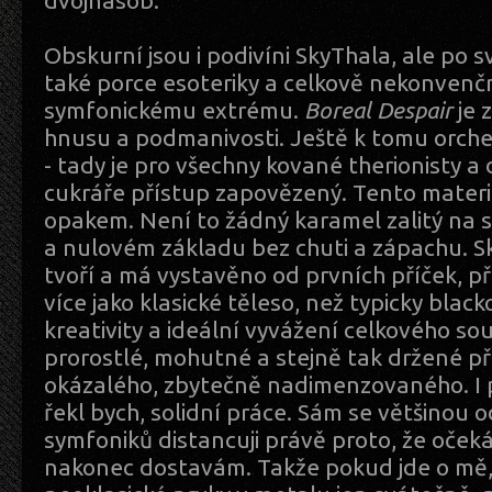
dvojnásob.
Obskurní jsou i podivíni SkyThala, ale po 
také porce esoteriky a celkově nekonvenčn
symfonickému extrému.
Boreal Despair
je 
hnusu a podmanivosti. Ještě k tomu orche
- tady je pro všechny kované therionisty a
cukráře přístup zapovězený. Tento materiá
opakem. Není to žádný karamel zalitý na 
a nulovém základu bez chuti a zápachu. 
tvoří a má vystavěno od prvních příček, p
více jako klasické těleso, než typicky black
kreativity a ideální vyvážení celkového so
prorostlé, mohutné a stejně tak držené při
okázalého, zbytečně nadimenzovaného. I 
řekl bych, solidní práce. Sám se většinou 
symfoniků distancuji právě proto, že oček
nakonec dostavám. Takže pokud jde o mě,