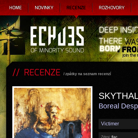
HOME
NOVINKY
RECENZE
ROZHOVORY
RECENZE
/
zpátky na seznam recenzí
SKYTHA
Boreal Desp
Victimer
Zdroj:
flac