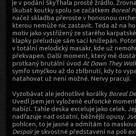
je v podání SkyThala prostě žrádlo. Zrovna
škubat koutky spolu se začátkem
Boreal P
načež skladba přeroste v honosnou orche
kterou nemůže nic zastavit. Teda až na ho
motiv jako vystřižený ze starého karpatsk
klapky preluduje sám sací knížepán. Poto
v totální melodický masakr, kde už nemohu 
překvapen. Další moment, který mě dostáv
protkaný brutální úvod
At Dawn They Wal
symfo smyčkou až do zblbnutí, kdy to vypa
natahovat už není možné. Nervy pracují.
Vyzobávat ale jednotlivé korálky
Boreal De
Uvedl jsem jen vyloženě euforické momen
nabízí. Tahle deska exceluje jako celek. Jej
nadřazuje nad ostatní, běžnější opusy. J
pohlcen, to je jasné a odmítám to maskova
Despair
je skvostné představení na poli e