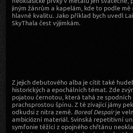
neoklasické prvky v metalu jen svátečně,
jiným žánrům a kapelám, kde to podle mě 
hlavně kvalitu. Jako příklad bych uvedl La
SkyThala čest výjimkám.
Z jejich debutového alba je cítit také hude
historických a epochálních témat. Zde zvý
pojatou černotou, která tahá ze spodních
prachsprostou špínu. Z té zívající jámy pek
odkudsi z nitra země.
Boreal Despair
je vel
ambiciózní materiál. Svinská repetitivní 
symfonie těžící z opojného chřtánu neokla