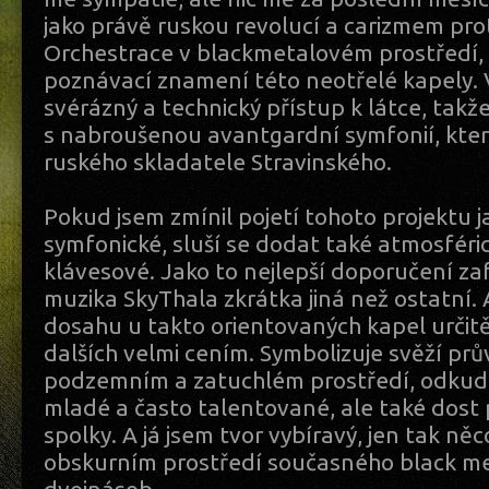
jako právě ruskou revolucí a carizmem pr
Orchestrace v blackmetalovém prostředí, t
poznávací znamení této neotřelé kapely. V
svérázný a technický přístup k látce, tak
s nabroušenou avantgardní symfonií, kter
ruského skladatele Stravinského.
Pokud jsem zmínil pojetí tohoto projektu 
symfonické, sluší se dodat také atmosféric
klávesové. Jako to nejlepší doporučení zaf
muzika SkyThala zkrátka jiná než ostatní
dosahu u takto orientovaných kapel určitě
dalších velmi cením. Symbolizuje svěží prů
podzemním a zatuchlém prostředí, odkud
mladé a často talentované, ale také dost
spolky. A já jsem tvor vybíravý, jen tak něco
obskurním prostředí současného black me