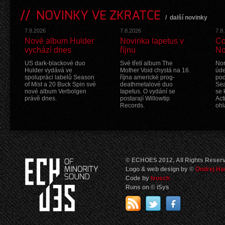
NOVINKY VE ZKRATCE
/
další novinky
7.8.2026
7.8.2026
7.8
Nové album Hulder
Novinka Iapetus v
Co
vychází dnes
říjnu
No
US dark-blackové duo
Své třetí album The
Nor
Hulder vydává ve
Mother Void chystá na 16.
úde
spolupráci labelů Season
října americké prog-
pod
of Mist a 20 Buck Spin své
deathmetalové duo
Sea
nové album Verbolgen
Iapetus. O vydání se
se 
právě dnes.
postarají Willowtip
Act
Records.
ohl
© ECHOES 2012, All Rights Reser
Logo & web design by ©
Ondrej Ha
Code by
Ivosch
Runs on © iSys