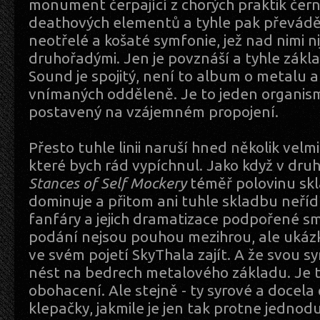
monument čerpající z chorých praktik čer
deathových elementů a tyhle pak převáděj
neotřelé a košaté symfonie, jež nad nimi ni
druhořadými. Jen je povznáší a tyhle zákla
Sound je spojitý, není to album o metalu a
vnímaných odděleně. Je to jeden organism
postavený na vzájemném propojení.
Přesto tuhle linii naruší hned několik vel
které bych rád vypíchnul. Jako když v dru
Stances of Self Mockery
téměř polovinu skl
dominuje a přitom ani tuhle skladbu neříd
fanfáry a jejich dramatizace podpořené s
podání nejsou pouhou mezihrou, ale uká
ve svém pojetí SkyThala zajít. A že svou s
nést na bedrech metalového základu. Je 
obohacení. Ale stejně - ty syrové a docela
klepačky, jakmile je jen tak protne jednod